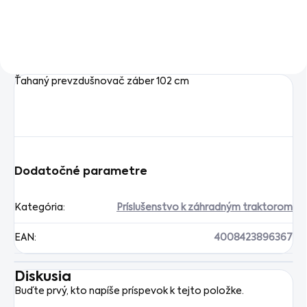
traktory XT2 s polomerom
traktory XT2 s polomerom
otáčania iba 17 cm
otáčania iba 17 cm
Ťahaný prevzdušnovač záber 102 cm
Dodatočné parametre
Kategória
:
Príslušenstvo k záhradným traktorom
EAN
:
4008423896367
Diskusia
Buďte prvý, kto napíše príspevok k tejto položke.