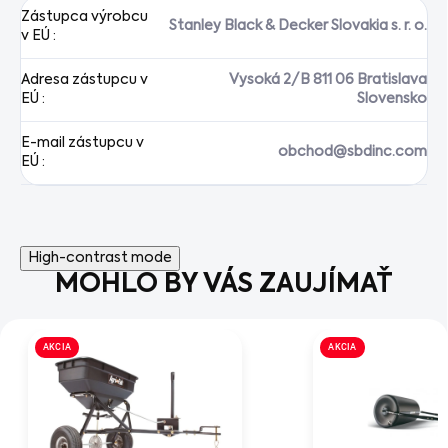
Zástupca výrobcu
Stanley Black & Decker Slovakia s. r. o.
v EÚ
:
Adresa zástupcu v
Vysoká 2/B 811 06 Bratislava
EÚ
:
Slovensko
E-mail zástupcu v
obchod@sbdinc.com
EÚ
:
High-contrast mode
MOHLO BY VÁS ZAUJÍMAŤ
AKCIA
AKCIA