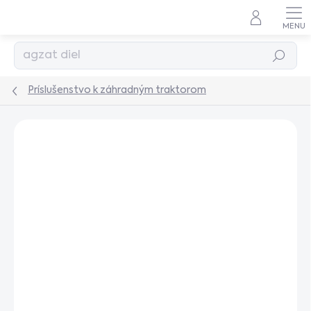
Prejsť
na
obsah
Hľadať
Príslušenstvo k záhradným traktorom
Podrobnosti hodnotenia
Neohodnotené
AKCIA