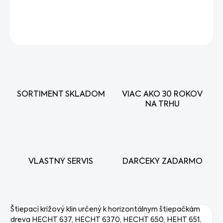
DETAILNÉ INFORMÁCIE
OPÝTAŤ SA
STRÁŽIŤ
SORTIMENT SKLADOM
VIAC AKO 30 ROKOV
NA TRHU
VLASTNÝ SERVIS
DARČEKY ZADARMO
Štiepací krížový klin určený k horizontálnym štiepačkám
dreva HECHT 637, HECHT 6370, HECHT 650, HEHT 651,