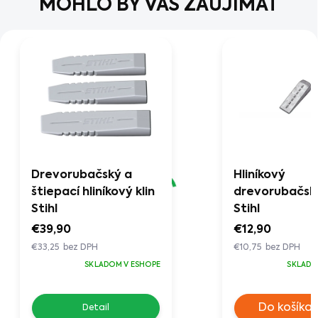
MOHLO BY VÁS ZAUJÍMAŤ
Drevorubačský a
Hliníkový
štiepací hliníkový klin
drevorubačský
Stihl
Stihl
€39,90
€12,90
€33,25 bez DPH
€10,75 bez DPH
SKLADOM V ESHOPE
SKLADO
Do košíka
Detail