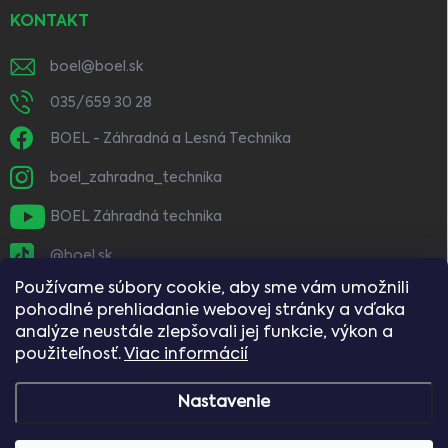
KONTAKT
boel
@
boel.sk
035/659 30 28
BOEL - Záhradná a Lesná Technika
boel_zahradna_technika
BOEL Záhradná technika
@boel.sk
Používame súbory cookie, aby sme vám umožnili
pohodlné prehliadanie webovej stránky a vďaka
analýze neustále zlepšovali jej funkcie, výkon a
použiteľnosť.
Viac informácií
Nastavenie