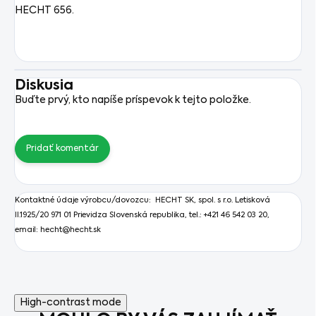
HECHT 656.
Diskusia
Buďte prvý, kto napíše príspevok k tejto položke.
Pridať komentár
Kontaktné údaje výrobcu/dovozcu: HECHT SK, spol. s r.o.
Letisková
II.1925/20 971 01 Prievidza Slovenská republika, tel.: +421 46 542 03 20,
email: hecht@hecht.sk
High-contrast mode