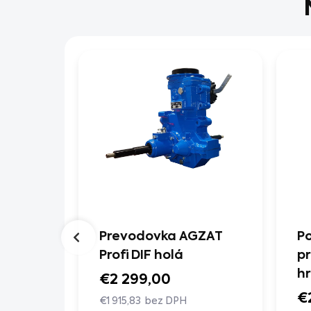
GZAT
Prevodovka AGZAT
P
 s
Profi DIF holá
p
aha
hr
€2 299,00
di
€
€1 915,83 bez DPH