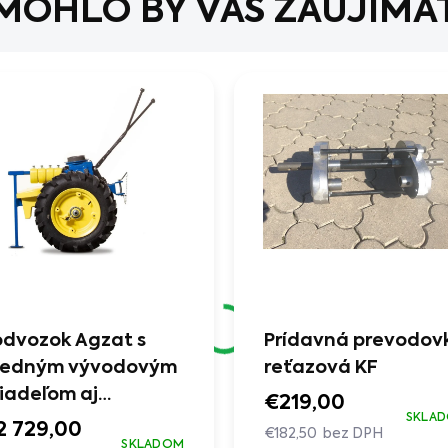
MOHLO BY VÁS ZAUJÍMA
odvozok Agzat s
Prídavná prevodov
redným vývodovým
reťazová KF
iadeľom aj
€219,00
SKLA
ferenciálom
2 729,00
€182,50 bez DPH
SKLADOM