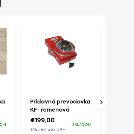
Ť
AKCIA
ka
Prídavná prevodovka
Oracie
KF- remenová
kolesá 
5*12
€199,00
DOM
SKLADOM
€59,9
€165,83 bez DPH