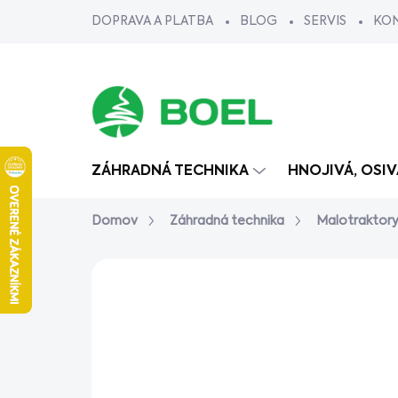
Prejsť
DOPRAVA A PLATBA
BLOG
SERVIS
KO
na
obsah
ZÁHRADNÁ TECHNIKA
HNOJIVÁ, OSI
Domov
Záhradná technika
Malotraktor
Neohodnotené
Podrobnosti ho