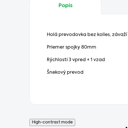
Popis
Holá prevodovka bez kolies, závaží
Priemer spojky 80mm
Rýchlosti 3 vpred + 1 vzad
Šnekový prevod
High-contrast mode