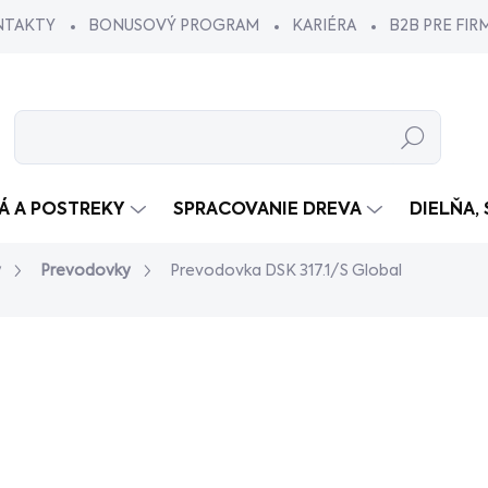
NTAKTY
BONUSOVÝ PROGRAM
KARIÉRA
B2B PRE FIR
Hľadať
VÁ A POSTREKY
SPRACOVANIE DREVA
DIELŇA,
y
Prevodovky
Prevodovka DSK 317.1/S Global
dnotenia
€549
/ ks
€446,34 bez DPH
Jednotková
NA OBJEDNÁVKU