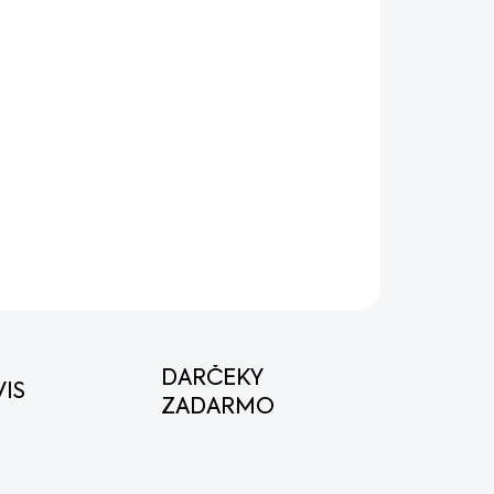
OPÝTAŤ SA
STRÁŽIŤ
DARČEKY
IS
ZADARMO