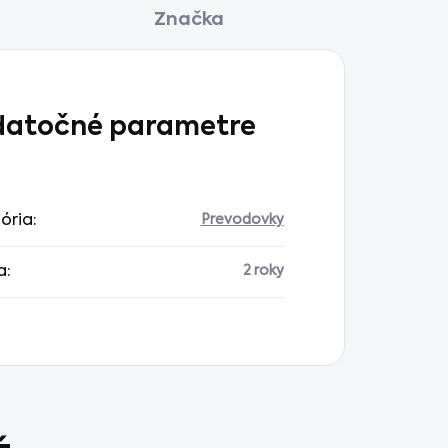
Značka
atočné parametre
ória
:
Prevodovky
a
:
2 roky