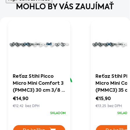
MOHLO BY VÁS ZAUJÍMAŤ
Reťaz Stihl Picco
Reťaz Stihl Pi
Micro Mini Comfort 3
Micro Mini Co
(PMMC3) 30 cm 3/8 P
(PMMC3) 35 c
1,1 mm
1,1 mm
€14,90
€15,90
€12,42 bez DPH
€13,25 bez DPH
SKLADOM
SKLADO