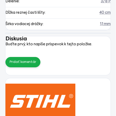
Delenie
:
3/8 P
Dĺžka reznej časti lišty
:
40 cm
Šírka vodiacej drážky
:
1,1 mm
Diskusia
Buďte prvý, kto napíše príspevok k tejto položke.
Pridať komentár