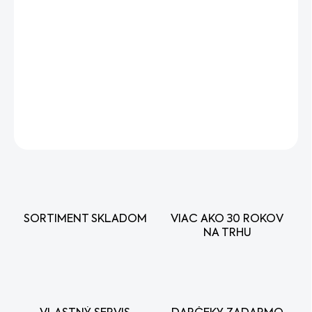
−
+
Pridať do košíka
Univerzálne použiteľná nízkoprofilová pílová reťaz pre
použitie na ľahkých motorových pílach.
DETAILNÉ INFORMÁCIE
OPÝTAŤ SA
STRÁŽIŤ
SORTIMENT SKLADOM
VIAC AKO 30 ROKOV
NA TRHU