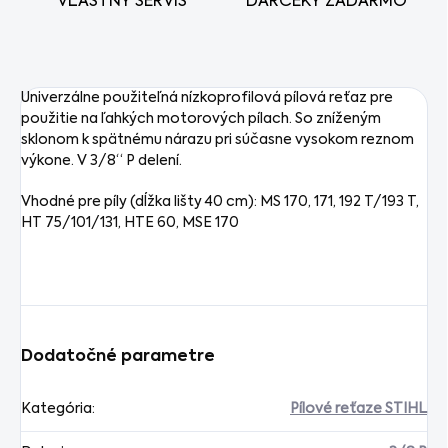
VLASTNÝ SERVIS
DARČEKY ZADARMO
Univerzálne použiteľná nízkoprofilová pílová reťaz pre
použitie na ľahkých motorových pílach. So zníženým
sklonom k spätnému nárazu pri súčasne vysokom reznom
výkone. V 3/8“ P delení.
Vhodné pre píly (dĺžka lišty 40 cm): MS 170, 171, 192 T/193 T,
HT 75/101/131, HTE 60, MSE 170
Dodatočné parametre
Kategória
:
Pílové reťaze STIHL