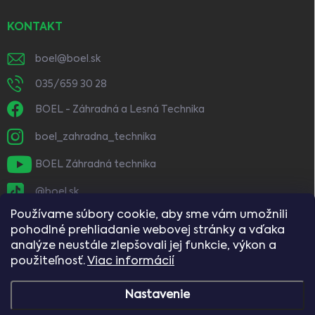
KONTAKT
boel
@
boel.sk
035/659 30 28
BOEL - Záhradná a Lesná Technika
boel_zahradna_technika
BOEL Záhradná technika
@boel.sk
Používame súbory cookie, aby sme vám umožnili
pohodlné prehliadanie webovej stránky a vďaka
analýze neustále zlepšovali jej funkcie, výkon a
použiteľnosť.
Viac informácií
Nastavenie