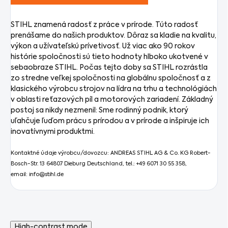
STIHL znamená radosť z práce v prírode. Túto radosť
prenášame do našich produktov. Dôraz sa kladie na kvalitu,
výkon a užívateľskú prívetivosť. Už viac ako 90 rokov
histórie spoločnosti sú tieto hodnoty hlboko ukotvené v
sebaobraze STIHL. Počas tejto doby sa STIHL rozrástla
zo stredne veľkej spoločnosti na globálnu spoločnosť a z
klasického výrobcu strojov na lídra na trhu a technológiách
v oblasti reťazových píl a motorových zariadení. Základný
postoj sa nikdy nezmenil: Sme rodinný podnik, ktorý
uľahčuje ľuďom prácu s prírodou a v prírode a inšpiruje ich
inovatívnymi produktmi.
Kontaktné údaje výrobcu/dovozcu: ANDREAS STIHL AG & Co. KG Robert-
Bosch-Str. 13 64807 Dieburg Deutschland, tel.: +49 6071 30 55 358,
email: info@stihl.de
High-contrast mode