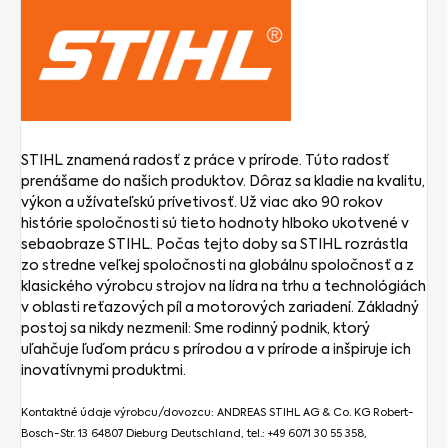
STIHL znamená radosť z práce v prírode. Túto radosť
prenášame do našich produktov. Dôraz sa kladie na kvalitu,
výkon a užívateľskú prívetivosť. Už viac ako 90 rokov
histórie spoločnosti sú tieto hodnoty hlboko ukotvené v
sebaobraze STIHL. Počas tejto doby sa STIHL rozrástla
zo stredne veľkej spoločnosti na globálnu spoločnosť a z
klasického výrobcu strojov na lídra na trhu a technológiách
v oblasti reťazových píl a motorových zariadení. Základný
postoj sa nikdy nezmenil: Sme rodinný podnik, ktorý
uľahčuje ľuďom prácu s prírodou a v prírode a inšpiruje ich
inovatívnymi produktmi.
Kontaktné údaje výrobcu/dovozcu: ANDREAS STIHL AG & Co. KG Robert-
Bosch-Str. 13 64807 Dieburg Deutschland, tel.: +49 6071 30 55 358,