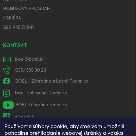
BONUSOVÝ PROGRAM
KARIÉRA
B2B PRE FIRMY
KONTAKT
boel
@
boel.sk
035/659 30 28
BOEL - Záhradná a Lesná Technika
boel_zahradna_technika
BOEL Záhradná technika
@boel.sk
Používame súbory cookie, aby sme vám umožnili
pohodlné prehliadanie webovej stránky a vďaka