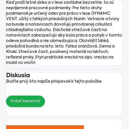
Keď praží letné slnko a v lese zavládne bezvetrie, to sú
nepríjemné pracovné podmienky. Pre tieto druhy
podmienok je určený odev pre prácu v lese DYNAMIC
VENT, ušitý z ľahkých priedušných tkanín. Vetracie otvory
na bunde a nohaviciach dovoľujú prirodzenej cirkulácii
chladnejšieho vzduchu. Elastické strečové časti na
nohaviciach zabezpečujú aby bola práca a pohyb v tomto
odeve pohodlná a nie obmedzujúca. Obzvlášť ľahká,
priedušná bunda na leto. leto. Farba oranžová, čierna a
Khaki. Strečové časti, posilnený materiál na lakťoch,
reflexné prvky, štyri praktické vrecká na zips, vrecko na
mobil vo vnútri.
Diskusia
Buďte prvý, kto napíše príspevok k tejto položke.
Pridať komentár