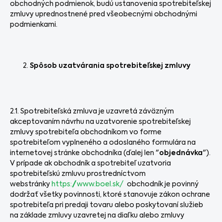
obchodných podmienok, budú ustanovenia spotrebiteľskej
zmluvy uprednostnené pred všeobecnými obchodnými
podmienkami.
Spôsob uzatvárania spotrebiteľskej zmluvy
2.1. Spotrebiteľská zmluva je uzavretá záväzným
akceptovaním návrhu na uzatvorenie spotrebiteľskej
zmluvy spotrebiteľa obchodníkom vo forme
spotrebiteľom vyplneného a odoslaného formulára na
internetovej stránke obchodníka (ďalej len "
objednávka
").
V prípade ak obchodník a spotrebiteľ uzatvoria
spotrebiteľskú zmluvu prostredníctvom
webstránky
https://www.boel.sk/
obchodník je povinný
dodržať všetky povinnosti, ktoré stanovuje zákon ochrane
spotrebiteľa pri predaji tovaru alebo poskytovaní služieb
na základe zmluvy uzavretej na diaľku alebo zmluvy