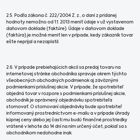
2.5. Podľa zákona č. 222/2004 Z. z., o dani z pridanej
hodnoty nemožno od 1.1. 2013 meniť údaje v už vystavenom
daňovom doklade (faktúre). Údaje v daňovom doklade
(faktúra) je možné meniť len v prípade, kedy zákazník tovar
ešte neprijal a nezaplatil.
2.6. V prípade prebiehajúcich akcií sa predaj tovaru na
internetovej stránke obchodníka spravuje okrem týchto
všeobecných obchodných podmienok aj záväznými
podmienkami príslušnej akcie. V prípade, že spotrebiteľ
objedná tovar v rozpore s podmienkami príslušnej akcie,
obchodník je oprávnený objednávku spotrebiteľa
stornovať. O stornovaní objednávky bude spotrebiteľ
informovaný prostredníctvom e-mailu a v prípade úhrady
kúpnej ceny alebo jej časti mu budú finančné prostriedky
vrátené v lehote do 14 dní na ním určený účet, pokiaľ sa s
obchodníkom nedohodne inak.