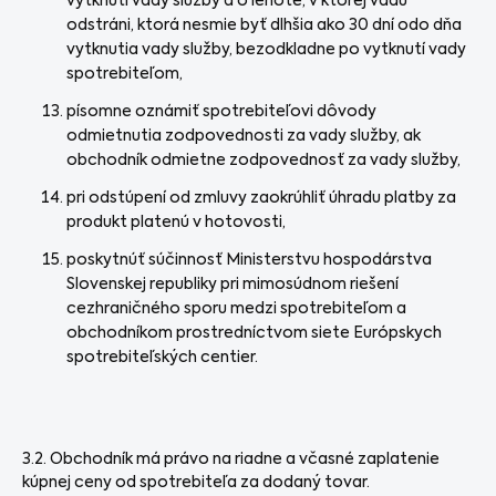
vytknutí vady služby a o lehote, v ktorej vadu
odstráni, ktorá nesmie byť dlhšia ako 30 dní odo dňa
vytknutia vady služby, bezodkladne po vytknutí vady
spotrebiteľom,
písomne oznámiť spotrebiteľovi dôvody
odmietnutia zodpovednosti za vady služby, ak
obchodník odmietne zodpovednosť za vady služby,
pri odstúpení od zmluvy zaokrúhliť úhradu platby za
produkt platenú v hotovosti,
poskytnúť súčinnosť Ministerstvu hospodárstva
Slovenskej republiky pri mimosúdnom riešení
cezhraničného sporu medzi spotrebiteľom a
obchodníkom prostredníctvom siete Európskych
spotrebiteľských centier.
3.2. Obchodník má právo na riadne a včasné zaplatenie
kúpnej ceny od spotrebiteľa za dodaný tovar.