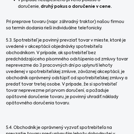
v prípade neúspešného prvého pokusu o
doručenie,
druhý pokus o doručenie v cene.
Pri preprave tovaru (napr. záhradný traktor) našou firmou
sa termín dodania rieši individuálne telefonicky.
5.3. Spotrebiteľ je povinný prevziať tovar v mieste, ktoré je
uvedené v akceptácii objednávky spotrebiteľa
obchodníkom. V prípade, ak spotrebiteľ bez
predchádzajúceho písomného odstúpenia od zmluvy tovar
neprevezme do 3 pracovných dní po uplynutí lehoty
uvedenej v spotrebiteľskej zmluve, záväznej akceptácii, je
obchodník oprávnený odstúpiť od spotrebiteľskej zmluvy a
predať tovar tretej osobe. V prípade, že si spotrebiteľ
tovar neprevezme pri prvom doručení, a požaduje
opätovné doručenie tovaru, je povinný uhradiť náklady
opätovného doručenia tovaru.
5.4. Obchodník je oprávnený vyzvať spotrebiteľa na