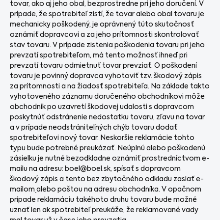
tovar, ako aj jeho obal, bezprostredne pri jeho doručení. V
prípade, že spotrebiteľ zistí, že tovar alebo obal tovaru je
mechanicky poškodený, je oprávnený túto skutočnosť
oznámiť dopravcovi a za jeho prítomnosti skontrolovať
stav tovaru. V prípade zistenia poškodenia tovaru pri jeho
prevzatí spotrebiteľom, má tento možnosť ihneď pri
prevzatí tovaru odmietnuť tovar prevziať. O poškodení
tovaru je povinný dopravca vyhotoviť tzv. škodový zápis
za prítomnosti a na žiadosť spotrebiteľa. Na základe takto
vyhotoveného záznamu doručeného obchodníkovi môže
obchodník po uzavretí škodovej udalosti s dopravcom
poskytnúť odstránenie nedostatku tovaru, zľavu na tovar
a v prípade neodstrániteľných chýb tovaru dodať
spotrebiteľovi nový tovar. Neskoršie reklamácie tohto
typu bude potrebné preukázať. Neúplnú alebo poškodenú
zásielku je nutné bezodkladne oznámiť prostredníctvom e-
mailu na adresu: boel@boel.sk, spísať s dopravcom
škodový zápis a tento bez zbytočného odkladu zaslať e-
mailom
alebo poštou na adresu obchodníka. V opačnom
prípade reklamáciu takéhoto druhu tovaru bude možné
uznať len ak spotrebiteľ preukáže, že reklamované vady