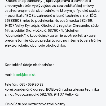
„Obchodné podmienky“) upravujú práva a povinnosti
zmluvných strán vyplývajúce zo spotrebiteľskej zmluvy
uzatvorenej medzi obchodníkom, ktorým je fyzická osoba
– podnikateľ
BOEL-záhradná a lesná technika s. r. o.
, IČO:
56388608
, miesto podnikania:
Novozámocká 582/69
,
94107 Veľký Kýr, zápis:
Obchodný register Okresného súdu
Nitra, oddiel: Sro, vložka č. 63760/N
, (ďalej len
"obchodník") a kupujúcim, ktorým je spotrebiteľ, a ktorej
predmetom je kúpa a predaj tovaru na internetovej stránke
elektronického obchodu obchodníka.
Kontaktné údaje obchodníka :
mail:
boel@boel.sk
telefón: 035/659 30 28
korešpondenčná adresa:
BOEL-záhradná a lesná technika
s. r. o.
,
Novozámocká 582/69
, 941 07 Veľký Kýr
Číslo účtu pre bezhotovostné platby: