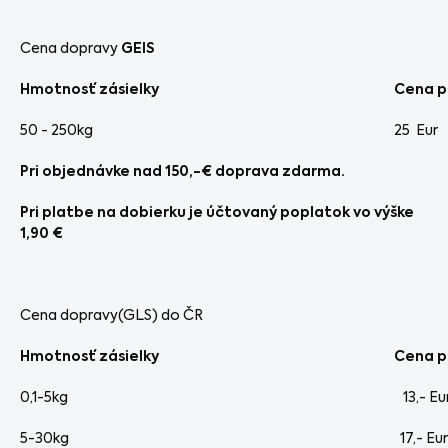
Cena dopravy
GEIS
Hmotnosť zásielky
Cena p
50 - 250kg
25 Eur
Pri objednávke nad 150,-€ doprava zdarma.
Pri platbe na dobierku je účtovaný poplatok vo výške
1,90 €
Cena dopravy(GLS) do ČR
Hmotnosť zásielky
Cena p
0,1-5kg
13,- Eu
5-30kg
17,- Eur