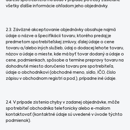
adresu spotrebiteľa mu budú v prípade potreby zasielané
všetky ďalšie informácie ohľadom jeho objednávky.
2.3. Záväzné akceptovanie objednávky obsahuje najmä
údaje o názve a špecifikácii tovaru, ktorého predaj je
predmetom spotrebiteľskej zmluvy, ďalej údaje o cene
tovaru a/alebo iných služieb, údaj o dodacej lehote tovaru,
názov a údaje o mieste, kde má byť tovar dodaný a údaje o
cene, podmienkach, spôsobe a termíne prepravy tovaru na
dohodnuté miesto doručenia tovaru pre spotrebiteľa,
údaje o obchodníkovi (obchodné meno, sídlo, IČO, číslo
zápisu v obchodnom registri a pod.), prípadne iné údaje.
2.4. V prípade zistenia chyby v zadanej objednávke, môže
spotrebiteľ obchodníka telefonicky alebo e-mailom
kontaktovať (kontaktné údaje sú uvedené v úvode týchto
podmienok).