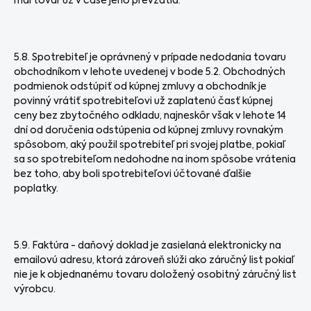
mal tovar už v čase jeho prevzatia.
5.8. Spotrebiteľ je oprávnený v prípade nedodania tovaru
obchodníkom v lehote uvedenej v bode 5.2. Obchodných
podmienok odstúpiť od kúpnej zmluvy a obchodník je
povinný vrátiť spotrebiteľovi už zaplatenú časť kúpnej
ceny bez zbytočného odkladu, najneskôr však v lehote 14
dní od doručenia odstúpenia od kúpnej zmluvy rovnakým
spôsobom, aký použil spotrebiteľ pri svojej platbe, pokiaľ
sa so spotrebiteľom nedohodne na inom spôsobe vrátenia
bez toho, aby boli spotrebiteľovi účtované ďalšie
poplatky.
5.9. Faktúra - daňový doklad je zasielaná elektronicky na
emailovú adresu, ktorá zároveň slúži ako záručný list pokiaľ
nie je k objednanému tovaru doložený osobitný záručný list
výrobcu.