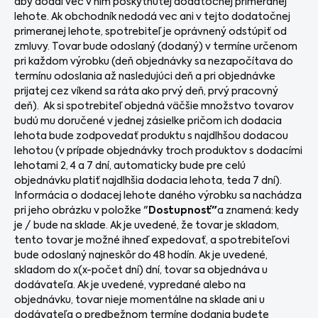
aby dodal vec v ním poskytnutej dodatočnej primeranej
lehote. Ak obchodník nedodá vec ani v tejto dodatočnej
primeranej lehote, spotrebiteľ je oprávnený odstúpiť od
zmluvy. Tovar bude odoslaný (dodaný) v termíne určenom
pri každom výrobku (deň objednávky sa nezapočítava do
termínu odoslania až nasledujúci deň a pri objednávke
prijatej cez víkend sa ráta ako prvý deň, prvý pracovný
deň). Ak si spotrebiteľ objedná väčšie množstvo tovarov
budú mu doručené v jednej zásielke pričom ich dodacia
lehota bude zodpovedať produktu s najdlhšou dodacou
lehotou (v prípade objednávky troch produktov s dodacími
lehotami 2, 4 a 7 dní, automaticky bude pre celú
objednávku platiť najdlhšia dodacia lehota, teda 7 dní).
Informácia o dodacej lehote daného výrobku sa nachádza
pri jeho obrázku v položke "
Dostupnosť"
a znamená: kedy
je / bude na sklade. Ak je uvedené, že tovar je skladom,
tento tovar je možné ihneď expedovať, a spotrebiteľovi
bude odoslaný najneskôr do 48 hodín. Ak je uvedené,
skladom do x(x-počet dní) dní, tovar sa objednáva u
dodávateľa. Ak je uvedené, vypredané alebo na
objednávku, tovar nieje momentálne na sklade ani u
dodávateľa o predbežnom termíne dodania budete