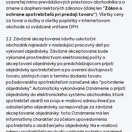
uzavretej mimo prevádzkových priestorov obchodníka a o
zmene a doplnení niektorých zákonov (ďalej len "
Zákon o
ochrane spotrebiteľa pri predaji tovaru
"). Všetky ceny
za tovar a služby a všetky poplatky v internetovom
obchode sú uvádzané vrátane DPH.
2.2. Záväzné akceptovanie návrhu uskutoční
obchodník najneskôr v nasledujúci pracovný deň po
vykonaní objednávky. Záväzné akceptovanie bude
vykonané prostredníctvom elektronickej pošty o
akceptovaní objednávky po predchádzajúcom prijatí
objednávky spotrebiteľom a po overení dostupnosti
tovaru, platných cien a termínu dodania tovaru
požadovaného spotrebiteľom označené ako "potvrdenie
objednávky". Automaticky vykonávané Oznámenie o prijatí
objednávky do elektronického systému obchodníka, ktoré
spotrebiteľ obdrží na svoju e-mailovú adresu ihneď po
odoslaní jeho objednávky, sa nepovažuje za záväzné
akceptovanie objednávky; toto Oznámenie má len
informatívny charakter za účelom upovedomenia
spotrebiteľa o obdržaní jeho objednávky. Na e-mailovú