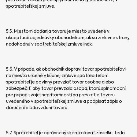
prevzatie tovaru pred uplynutím lehoty dohodnutej v
spotrebiteľskej zmluve.
5.5. Miestom dodania tovaru je miesto uvedené v
akceptácii objednávky obchodníkom, ak sa zmluvné strany
nedohodnú v spotrebiteľskej zmluve inak.
5.6. V prípade, ak obchodník dopraví tovar spotrebiteľovi
na miesto určené v kúpnej zmluve spotrebiteľom,
spotrebiteľ je povinný prevziať tovar osobne alebo
zabezpečiť, aby tovar prevzala osoba, ktorú splnomocní
pre prípad svojej neprítomnosti na prevzatie tovaru
uvedeného v spotrebiteľskej zmluve a podpísať zápis o
doručení a odovzdaní tovaru.
5.7. Spotrebiteľ je oprávnený skontrolovať zásielku, teda