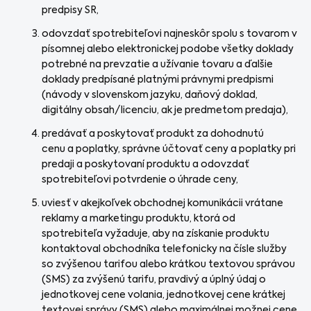
predpisy SR,
odovzdať spotrebiteľovi najneskôr spolu s tovarom v
písomnej alebo elektronickej podobe všetky doklady
potrebné na prevzatie a užívanie tovaru a ďalšie
doklady predpísané platnými právnymi predpismi
(návody v slovenskom jazyku, daňový doklad,
digitálny obsah/licenciu, ak je predmetom predaja),
predávať a poskytovať produkt za dohodnutú
cenu a poplatky, správne účtovať ceny a poplatky pri
predaji a poskytovaní produktu a odovzdať
spotrebiteľovi potvrdenie o úhrade ceny,
uviesť v akejkoľvek obchodnej komunikácii vrátane
reklamy a marketingu produktu, ktorá od
spotrebiteľa vyžaduje, aby na získanie produktu
kontaktoval obchodníka telefonicky na čísle služby
so zvýšenou tarifou alebo krátkou textovou správou
(SMS) za zvýšenú tarifu, pravdivý a úplný údaj o
jednotkovej cene volania, jednotkovej cene krátkej
textovej správy (SMS) alebo maximálnej možnej cene