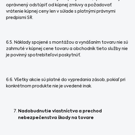
oprávnený odstúpiť od kúpnej zmluvy a požadovať
vrátenie kúpnej ceny len v súlade s platnými právnymi
predpismi SR.
6.5. Náklady spojené s montážou a vynášaním tovaru nie sú
zahrnuté v kúpnej cene tovaru a obchodník tieto služby nie
je povinný spotrebiteľovi poskytnúť.
6.6. Všetky akcie sú platné do vypredania zásob, pokiaľ pri
konkrétnom produkte nie je uvedené inak.
Nadobudnutie vlastníctva a prechod
nebezpečenstva škody na tovare