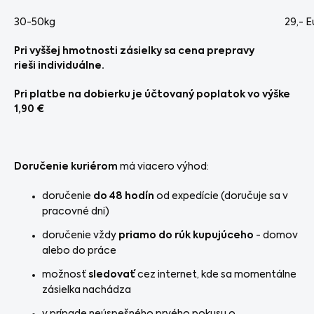
30-50kg
29,- E
Pri vyššej hmotnosti zásielky sa cena prepravy
rieši individuálne.
Pri platbe na dobierku je účtovaný poplatok vo výške
1,90 €
Doručenie kuriérom
má viacero výhod:
doručenie
do 48 hodín
od expedície (doručuje sa v
pracovné dni)
doručenie vždy
priamo do rúk kupujúceho
- domov
alebo do práce
možnosť
sledovať
cez internet, kde sa momentálne
zásielka nachádza