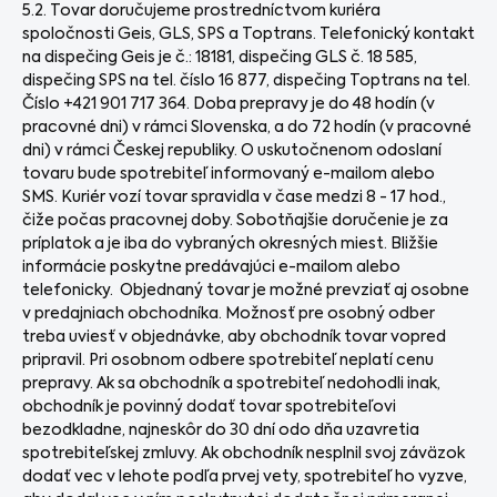
5.2. Tovar doručujeme prostredníctvom kuriéra
spoločnosti Geis, GLS, SPS a Toptrans. Telefonický kontakt
na dispečing Geis je č.: 18181, dispečing GLS č. 18 585,
dispečing SPS na tel. číslo 16 877, dispečing Toptrans na tel.
Číslo +421 901 717 364. Doba prepravy je do 48 hodín (v
pracovné dni) v rámci Slovenska, a do 72 hodín (v pracovné
dni) v rámci Českej republiky. O uskutočnenom odoslaní
tovaru bude spotrebiteľ informovaný e-mailom alebo
SMS. Kuriér vozí tovar spravidla v čase medzi 8 - 17 hod.,
čiže počas pracovnej doby. Sobotňajšie doručenie je za
príplatok a je iba do vybraných okresných miest. Bližšie
informácie poskytne predávajúci e-mailom alebo
telefonicky. Objednaný tovar je možné prevziať aj osobne
v predajniach obchodníka. Možnosť pre osobný odber
treba uviesť v objednávke, aby obchodník tovar vopred
pripravil. Pri osobnom odbere spotrebiteľ neplatí cenu
prepravy. Ak sa obchodník a spotrebiteľ nedohodli inak,
obchodník je povinný dodať tovar spotrebiteľovi
bezodkladne, najneskôr do 30 dní odo dňa uzavretia
spotrebiteľskej zmluvy. Ak obchodník nesplnil svoj záväzok
dodať vec v lehote podľa prvej vety, spotrebiteľ ho vyzve,