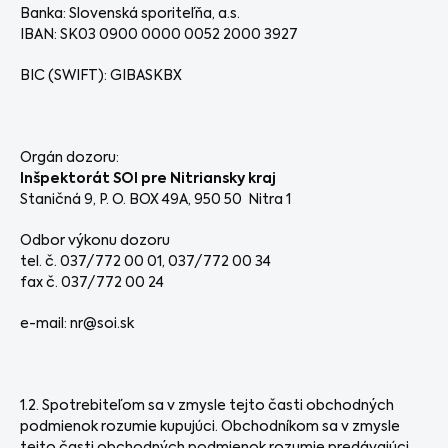
Banka: Slovenská sporiteľňa, a.s.
IBAN: SK03 0900 0000 0052 2000 3927
BIC (SWIFT): GIBASKBX
Orgán dozoru:
Inšpektorát SOI pre Nitriansky kraj
Staničná 9, P. O. BOX 49A, 950 50 Nitra 1
Odbor výkonu dozoru
tel. č. 037/772 00 01, 037/772 00 34
fax č. 037/772 00 24
e-mail: nr@soi.sk
1.2. Spotrebiteľom sa v zmysle tejto časti obchodných
podmienok rozumie kupujúci. Obchodníkom sa v zmysle