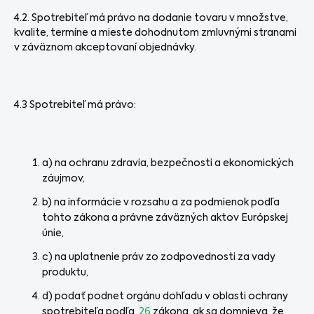
4.2. Spotrebiteľ má právo na dodanie tovaru v množstve,
kvalite, termíne a mieste dohodnutom zmluvnými stranami
v záväznom akceptovaní objednávky.
4.3 Spotrebiteľ má právo:
a) na ochranu zdravia, bezpečnosti a ekonomických
záujmov,
b) na informácie v rozsahu a za podmienok podľa
tohto zákona a právne záväzných aktov Európskej
únie,
c) na uplatnenie práv zo zodpovednosti za vady
produktu,
d) podať podnet orgánu dohľadu v oblasti ochrany
spotrebiteľa podľa
26
zákona, ak sa domnieva, že