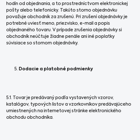
hodín od objednania, a to prostredníctvom elektronickej
pošty alebo telefonicky. Takúto storno objednávku
považuje obchodník za zrušenú. Pri zrušení objednávky je
potrebné uviesť meno, priezvisko, e-mail a popis
objednaného tovaru. V prípade zrušenia objednávky si
obchodník neúčtuje žiadne penále ani iné poplatky
súvisiace so stornom objednávky.
Dodacie a platobné podmienky
5.1. Tovar je predávaný podľa vystavených vzorov,
katalógov, typových listov a vzorkovníkov predávajúceho
umiestnených na internetovej stránke elektronického
obchodu obchodníka.