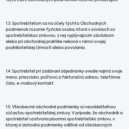
tejto časti obchodných podmienok rozumie predávajúci.
1.3. Spotrebiteľom sa na účely týchto Obchodných
podmienok rozumie fyzická osoba, ktorá v súvislosti so
spotrebiteľskou zmluvou, z nej vyplývajúcim záväzkom
alebo pri obchodnej praktike nekoná v rámci svojej
podnikateľskej činnosti alebo povolania.
1.4. Spotrebiteľ pri zadávaní objednávky uvedie najmä svoje
meno, priezvisko, poštovú a fakturačnú adresu, telefónne
číslo, e-mailový kontakt.
1.5. Všeobecné obchodné podmienky sú neoddeliteľnou
súčasťou spotrebiteľskej zmluvy. V prípade, že obchodník a
spotrebiteľ uzatvoria písomnú spotrebiteľskú zmluvu, v
ktorej si dohodnú podmienky odlišné od všeobecných