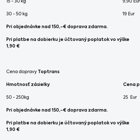
15 - 30 kg
9,90 Eur
30 - 50 kg
19 Eur
Pri objednávke nad 150,-€ doprava zdarma.
Pri platbe na dobierku je účtovaný poplatok vo výške
1,90 €
Cena dopravy
Toptrans
Hmotnosť zásielky
Cena p
50 - 250kg
25 Eur
Pri objednávke nad 150,-€ doprava zdarma.
Pri platbe na dobierku je účtovaný poplatok vo výške
1,90 €