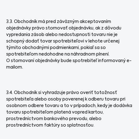
3.3. Obchodník má pred záväzným akceptovaním
objednávky právo stornovať objednávku, ak z dôvodu
vypredania zásob alebo nedostupnosti tovaru nie je
schopný dodať tovar spotrebiteľovi v lehote určenej
týmito obchodnými podmienkami, pokiaľ sa so
spotrebiteľom nedohodne na náhradnom plnení.
O stornovaní objednávky bude spotrebiteľ informovaný e-
mailom.
3.4. Obchodník si vyhradzuje právo overiť totožnosť
spotrebiteľa alebo osoby poverenej k odberu tovaru pri
osobnom odbere tovaru a to v prípadoch, kedy je dodávka
tovaru spotrebiteľom platená vopred kartou,
prostredníctvom bankového prevodu, alebo
prostredníctvom faktúry so splatnosťou.