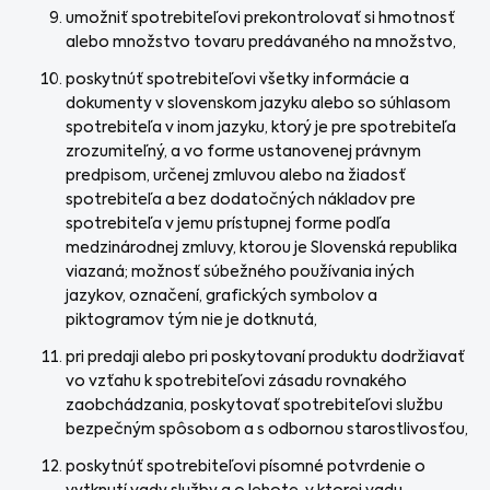
umožniť spotrebiteľovi prekontrolovať si hmotnosť
alebo množstvo tovaru predávaného na množstvo,
poskytnúť spotrebiteľovi všetky informácie a
dokumenty v slovenskom jazyku alebo so súhlasom
spotrebiteľa v inom jazyku, ktorý je pre spotrebiteľa
zrozumiteľný, a vo forme ustanovenej právnym
predpisom, určenej zmluvou alebo na žiadosť
spotrebiteľa a bez dodatočných nákladov pre
spotrebiteľa v jemu prístupnej forme podľa
medzinárodnej zmluvy, ktorou je Slovenská republika
viazaná; možnosť súbežného používania iných
jazykov, označení, grafických symbolov a
piktogramov tým nie je dotknutá,
pri predaji alebo pri poskytovaní produktu dodržiavať
vo vzťahu k spotrebiteľovi zásadu rovnakého
zaobchádzania, poskytovať spotrebiteľovi službu
bezpečným spôsobom a s odbornou starostlivosťou,
poskytnúť spotrebiteľovi písomné potvrdenie o