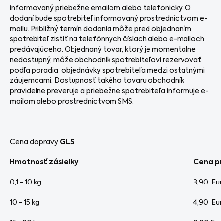
informovaný priebežne emailom alebo telefonicky. O
dodaní bude spotrebiteľ informovaný prostredníctvom e-
mailu. Približný termín dodania môže pred objednaním
spotrebiteľ zistiť na telefónnych číslach alebo e-mailoch
predávajúceho. Objednaný tovar, ktorý je momentálne
nedostupný, môže obchodník spotrebiteľovi rezervovať
podľa poradia objednávky spotrebiteľa medzi ostatnými
záujemcami. Dostupnosť takého tovaru obchodník
pravidelne preveruje a priebežne spotrebiteľa informuje e-
mailom alebo prostredníctvom SMS.
Cena dopravy
GLS
Hmotnosť zásielky
Cena p
0,1 - 10 kg
3,90 Eu
10 - 15 kg
4,90 Eu