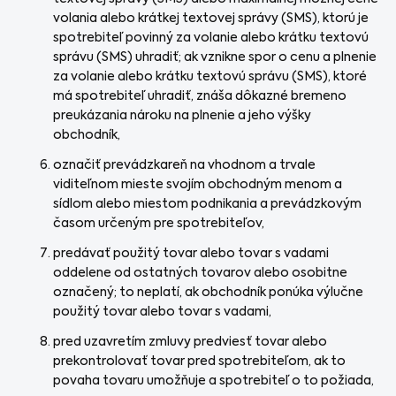
volania alebo krátkej textovej správy (SMS), ktorú je
spotrebiteľ povinný za volanie alebo krátku textovú
správu (SMS) uhradiť; ak vznikne spor o cenu a plnenie
za volanie alebo krátku textovú správu (SMS), ktoré
má spotrebiteľ uhradiť, znáša dôkazné bremeno
preukázania nároku na plnenie a jeho výšky
obchodník,
označiť prevádzkareň na vhodnom a trvale
viditeľnom mieste svojím obchodným menom a
sídlom alebo miestom podnikania a prevádzkovým
časom určeným pre spotrebiteľov,
predávať použitý tovar alebo tovar s vadami
oddelene od ostatných tovarov alebo osobitne
označený; to neplatí, ak obchodník ponúka výlučne
použitý tovar alebo tovar s vadami,
pred uzavretím zmluvy predviesť tovar alebo
prekontrolovať tovar pred spotrebiteľom, ak to
povaha tovaru umožňuje a spotrebiteľ o to požiada,