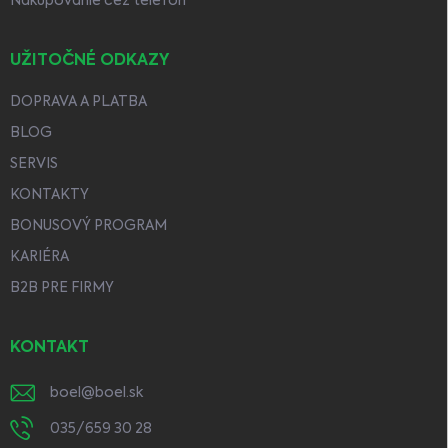
Nakupovanie cez telefón
UŽITOČNÉ ODKAZY
DOPRAVA A PLATBA
BLOG
SERVIS
KONTAKTY
BONUSOVÝ PROGRAM
KARIÉRA
B2B PRE FIRMY
KONTAKT
boel
@
boel.sk
035/659 30 28