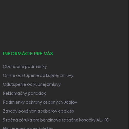
á
p
ä
t
i
e
INFORMÁCIE PRE VÁS
Obchodné podmienky
Online odstúpenie od kúpnej zmluvy
Odstúpenie od kúpnej zmluvy
Reklamačný poriadok
Podmienky ochrany osobných údajov
Zásady používania súborov cookies
5 ročná záruka pre benzínové rotačné kosačky AL-KO