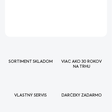
Tesnenie ihlového ventilu karburátora
DETAILNÉ INFORMÁCIE
OPÝTAŤ SA
STRÁŽIŤ
SORTIMENT SKLADOM
VIAC AKO 30 ROKOV
NA TRHU
VLASTNÝ SERVIS
DARČEKY ZADARMO