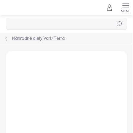
Prejsť
na
obsah
Hľadať
Náhradné diely Vari/Terra
Podrobnosti hodnotenia
Neohodnotené