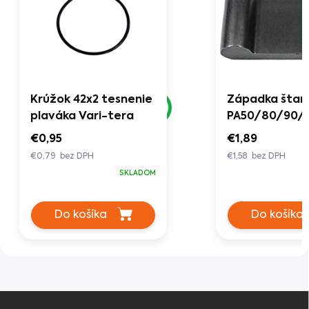
Krúžok 42x2 tesnenie
Západka štar
plaváka Vari-tera
PA50/80/90/
€0,95
€1,89
€0,79 bez DPH
€1,58 bez DPH
SKLADOM
Do košíka
Do košíka
Z