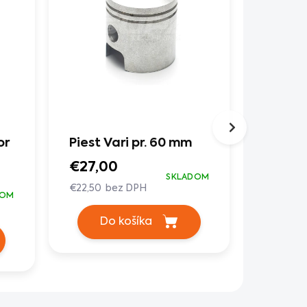
or
Piest Vari pr. 60 mm
Chladi
nádrž
€27,00
SKLADOM
€44,9
€22,50 bez DPH
DOM
€37,42 
Do košíka
Do