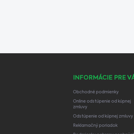
INFORMÁCIE PRE V
Obchodné podmienky
Online odstúpenie od kúpnej
zmluvy
Odstúpenie od kúpnej zmluvy
Reklamačný poriadok