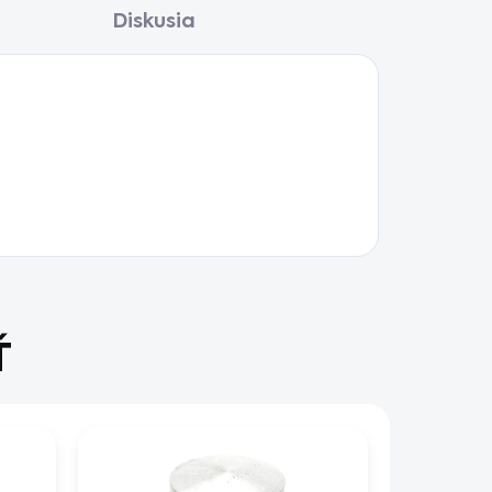
Diskusia
Ť
AKCIA