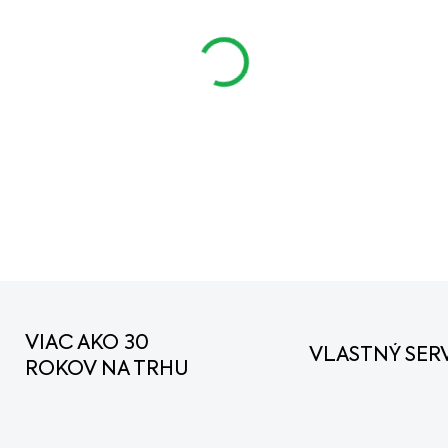
cena:
MÔŽEME DORUČIŤ DO:
11.
−
+
DETAILNÉ INFORMÁCIE
VIAC AKO 30
VLASTNÝ SERV
ROKOV NA TRHU