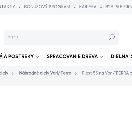
NTAKTY
BONUSOVÝ PROGRAM
KARIÉRA
B2B PRE FIR
Hľadať
VÁ A POSTREKY
SPRACOVANIE DREVA
DIELŇA,
iely
Náhradné diely Vari/Terra
Piest 56 na Vari/TERRA o
dnotenia
€26,90
/ ks
€21,87 bez DPH
Jednotková
SKLADOM