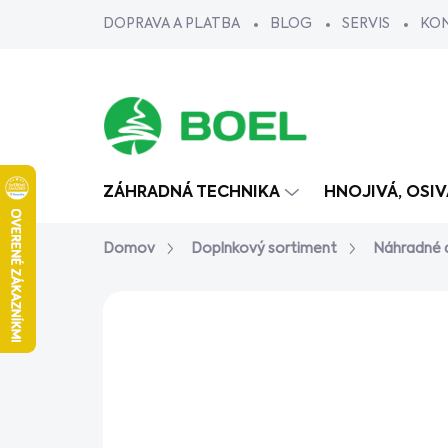
Prejsť
DOPRAVA A PLATBA
BLOG
SERVIS
KO
na
obsah
ZÁHRADNÁ TECHNIKA
HNOJIVÁ, OSI
Domov
Doplnkový sortiment
Náhradné d
Neohodnotené
Podrobnosti ho