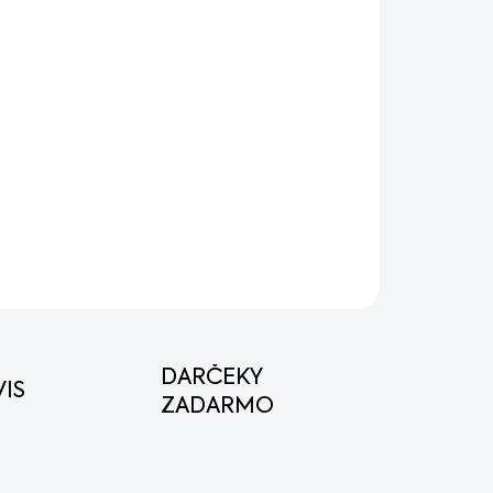
8.2026
MOŽNOSTI DORUČENIA
Pridať do košíka
OPÝTAŤ SA
STRÁŽIŤ
DARČEKY
IS
ZADARMO