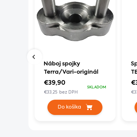
a VARI
Náboj spojky
Sp
Terra/Vari-originál
T
SKLADOM
€39,90
€
SKLADOM
€33,25 bez DPH
€3
Do košíka