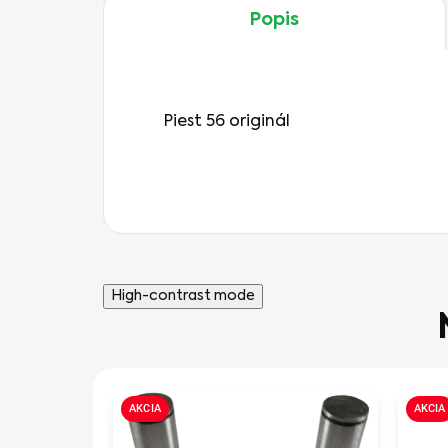
Popis
Piest 56 originál
High-contrast mode
AKCIA
AKCIA