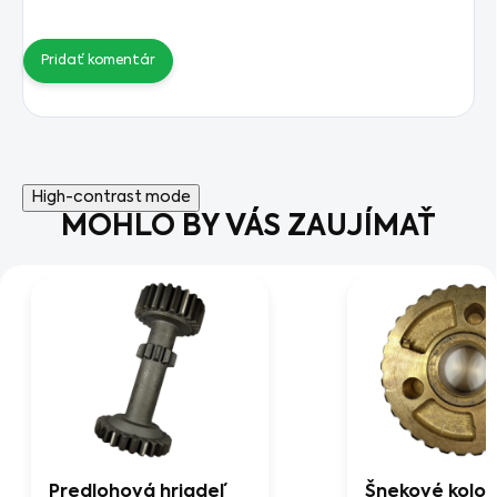
Pridať komentár
High-contrast mode
MOHLO BY VÁS ZAUJÍMAŤ
Predlohová hriadeľ
Šnekové kolo 