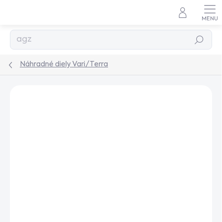
Prejsť
na
obsah
Hľadať
Náhradné diely Vari/Terra
AKCIA