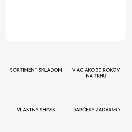
Dorazová skrutka karburátora VARI,TERRA,AGZAT,PA
DETAILNÉ INFORMÁCIE
OPÝTAŤ SA
STRÁŽIŤ
SORTIMENT SKLADOM
VIAC AKO 30 ROKOV
NA TRHU
VLASTNÝ SERVIS
DARČEKY ZADARMO