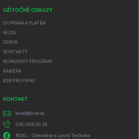
UŽITOČNÉ ODKAZY
DOPRAVA A PLATBA
BLOG
SERVIS
KONTAKTY
BONUSOVÝ PROGRAM
KARIÉRA
B2B PRE FIRMY
KONTAKT
boel
@
boel.sk
035/659 30 28
BOEL - Záhradná a Lesná Technika