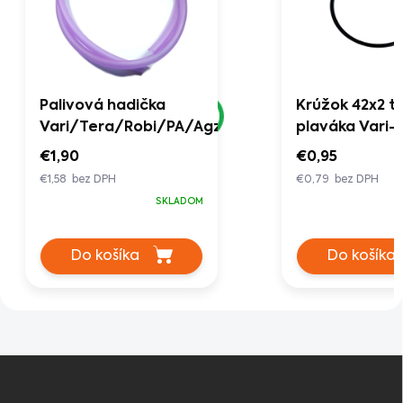
Palivová hadička
Krúžok 42x2 t
Vari/Tera/Robi/PA/Agzat
plaváka Vari-
€1,90
€0,95
€1,58 bez DPH
€0,79 bez DPH
SKLADOM
Do košíka
Do košíka
Z
á