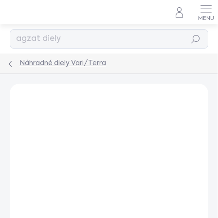
Prejsť
na
obsah
Hľadať
Náhradné diely Vari/Terra
Podrobnosti hodnotenia
Neohodnotené