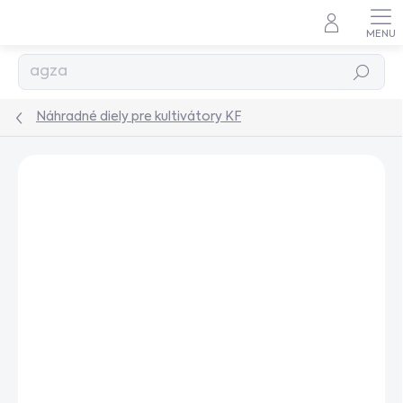
Prejsť
na
obsah
Hľadať
Náhradné diely pre kultivátory KF
Podrobnosti hodnotenia
Neohodnotené