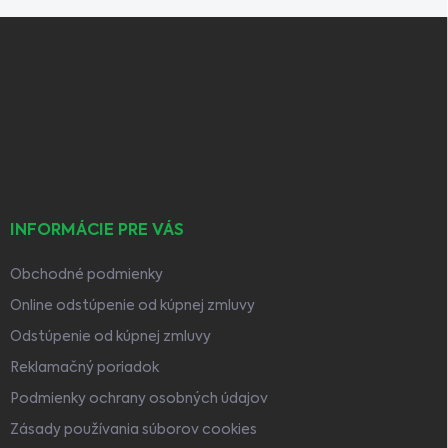
Z
á
p
ä
t
i
e
INFORMÁCIE PRE VÁS
Obchodné podmienky
Online odstúpenie od kúpnej zmluvy
Odstúpenie od kúpnej zmluvy
Reklamačný poriadok
Podmienky ochrany osobných údajov
Zásady používania súborov cookies