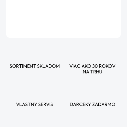
−
+
Pridať do košíka
DETAILNÉ INFORMÁCIE
OPÝTAŤ SA
STRÁŽIŤ
SORTIMENT SKLADOM
VIAC AKO 30 ROKOV
NA TRHU
VLASTNÝ SERVIS
DARČEKY ZADARMO