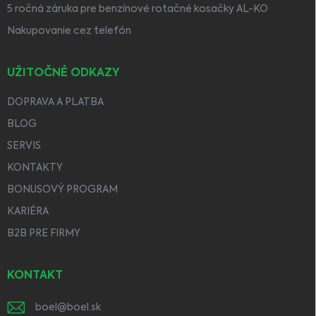
5 ročná záruka pre benzínové rotačné kosačky AL-KO
Nakupovanie cez telefón
UŽITOČNÉ ODKAZY
DOPRAVA A PLATBA
BLOG
SERVIS
KONTAKTY
BONUSOVÝ PROGRAM
KARIÉRA
B2B PRE FIRMY
KONTAKT
boel
@
boel.sk