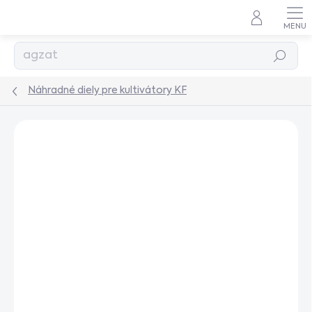
Prejsť
na
obsah
Hľadať
Náhradné diely pre kultivátory KF
Podrobnosti hodnotenia
Neohodnotené
AKCIA