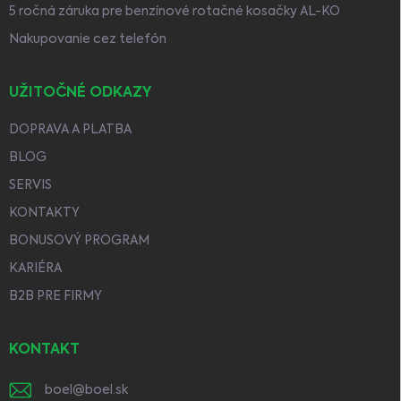
5 ročná záruka pre benzínové rotačné kosačky AL-KO
Nakupovanie cez telefón
UŽITOČNÉ ODKAZY
DOPRAVA A PLATBA
BLOG
SERVIS
KONTAKTY
BONUSOVÝ PROGRAM
KARIÉRA
B2B PRE FIRMY
KONTAKT
boel
@
boel.sk