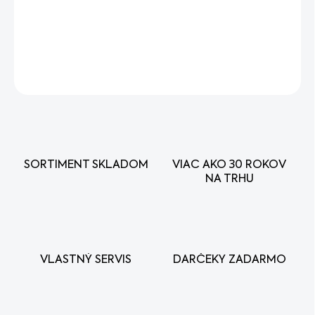
−
+
Pridať do košíka
DETAILNÉ INFORMÁCIE
OPÝTAŤ SA
STRÁŽIŤ
SORTIMENT SKLADOM
VIAC AKO 30 ROKOV
NA TRHU
VLASTNÝ SERVIS
DARČEKY ZADARMO