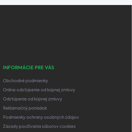
Z
á
p
ä
t
i
e
INFORMÁCIE PRE VÁS
Obchodné podmienky
Online odstúpenie od kúpnej zmluvy
Odstúpenie od kúpnej zmluvy
Reklamačný poriadok
Podmienky ochrany osobných údajov
Zásady používania súborov cookies