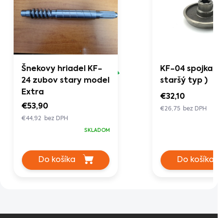
Šnekovy hriadel KF-
KF-04 spojka, 
24 zubov stary model
staršý typ )
Extra
€32,10
€53,90
€26,75 bez DPH
€44,92 bez DPH
SKLADOM
Do košíka
Do košíka