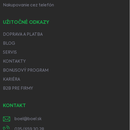
Nakupovanie cez telefón
UŽITOČNÉ ODKAZY
DOPRAVA A PLATBA
BLOG
SERVIS
KONTAKTY
BONUSOVÝ PROGRAM
KARIÉRA
B2B PRE FIRMY
KONTAKT
boel
@
boel.sk
035/659 30 28