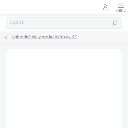
Prejsť
na
obsah
Hľadať
Náhradné diely pre kultivátory KF
Podrobnosti hodnotenia
Neohodnotené