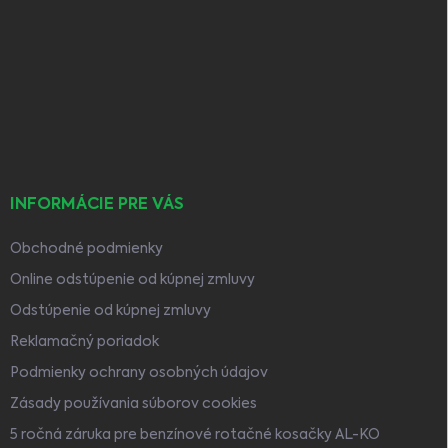
Z
á
p
ä
t
i
e
INFORMÁCIE PRE VÁS
Obchodné podmienky
Online odstúpenie od kúpnej zmluvy
Odstúpenie od kúpnej zmluvy
Reklamačný poriadok
Podmienky ochrany osobných údajov
Zásady používania súborov cookies
5 ročná záruka pre benzínové rotačné kosačky AL-KO