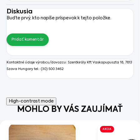
Diskusia
Buďte prvý, kto napíše príspevok k tejto položke.
Pridať komentár
Kontaktné údaje výrobcu/dovozcu:
Szentkirály Kft
Vaskapupuszta 18, 7813
Szava Hungary tel.: (30) 500 3462
High-contrast mode
MOHLO BY VÁS ZAUJÍMAŤ
AKCIA