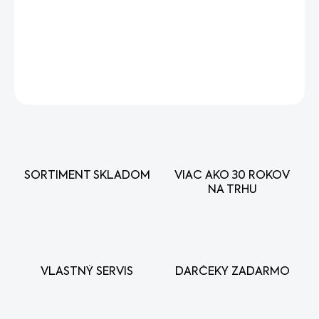
Priemer 53.00.
DETAILNÉ INFORMÁCIE
OPÝTAŤ SA
STRÁŽIŤ
SORTIMENT SKLADOM
VIAC AKO 30 ROKOV
NA TRHU
VLASTNÝ SERVIS
DARČEKY ZADARMO