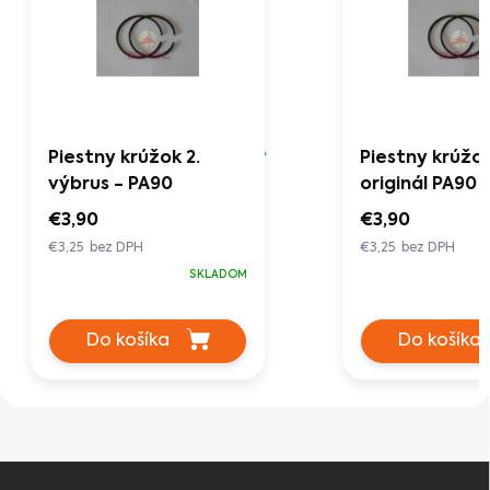
Piestny krúžok 2.
Piestny krúžo
výbrus - PA90
originál PA90
€3,90
€3,90
€3,25 bez DPH
€3,25 bez DPH
SKLADOM
Do košíka
Do košíka
Z