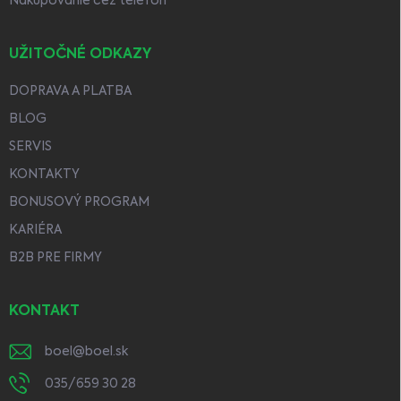
Nakupovanie cez telefón
UŽITOČNÉ ODKAZY
DOPRAVA A PLATBA
BLOG
SERVIS
KONTAKTY
BONUSOVÝ PROGRAM
KARIÉRA
B2B PRE FIRMY
KONTAKT
boel
@
boel.sk
035/659 30 28