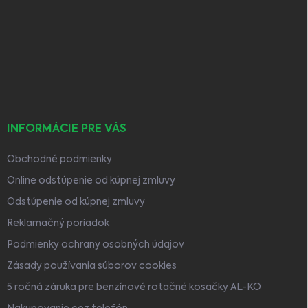
á
p
ä
t
i
e
INFORMÁCIE PRE VÁS
Obchodné podmienky
Online odstúpenie od kúpnej zmluvy
Odstúpenie od kúpnej zmluvy
Reklamačný poriadok
Podmienky ochrany osobných údajov
Zásady používania súborov cookies
5 ročná záruka pre benzínové rotačné kosačky AL-KO