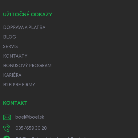
UŽITOČNÉ ODKAZY
DOPRAVA A PLATBA
BLOG
SERVIS
KONTAKTY
BONUSOVÝ PROGRAM
KARIÉRA
B2B PRE FIRMY
KONTAKT
boel
@
boel.sk
035/659 30 28