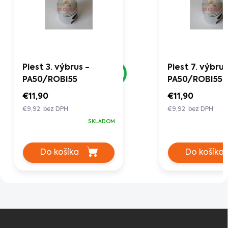
Piest 3. výbrus -
Piest 7. výbrus
PA50/ROBI55
PA50/ROBI55
€11,90
€11,90
€9,92 bez DPH
€9,92 bez DPH
SKLADOM
Do košíka
Do košíka
Z
á