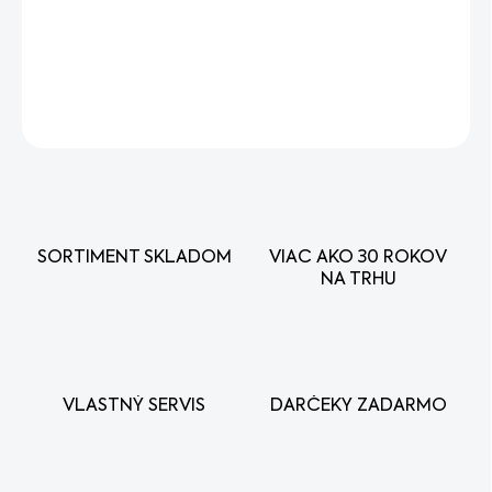
−
+
Pridať do košíka
DETAILNÉ INFORMÁCIE
OPÝTAŤ SA
STRÁŽIŤ
SORTIMENT SKLADOM
VIAC AKO 30 ROKOV
NA TRHU
VLASTNÝ SERVIS
DARČEKY ZADARMO