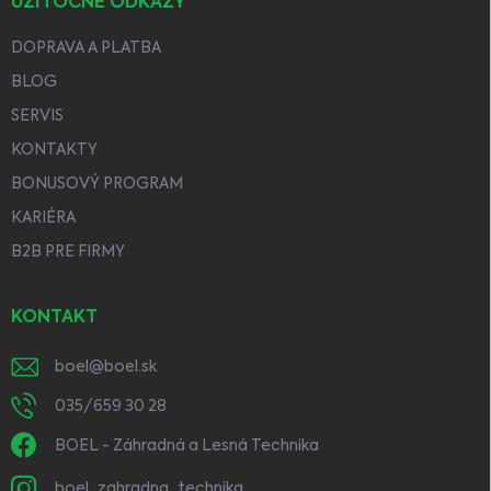
UŽITOČNÉ ODKAZY
DOPRAVA A PLATBA
BLOG
SERVIS
KONTAKTY
BONUSOVÝ PROGRAM
KARIÉRA
B2B PRE FIRMY
KONTAKT
boel
@
boel.sk
035/659 30 28
BOEL - Záhradná a Lesná Technika
boel_zahradna_technika