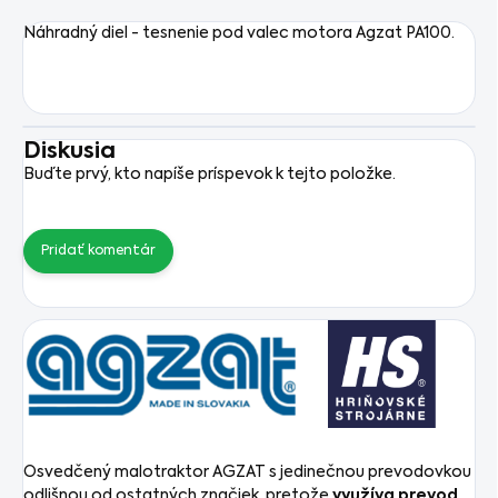
Náhradný diel - tesnenie pod valec motora Agzat PA100.
Diskusia
Buďte prvý, kto napíše príspevok k tejto položke.
Pridať komentár
Osvedčený malotraktor AGZAT s jedinečnou prevodovkou
odlišnou od ostatných značiek, pretože
využíva prevod