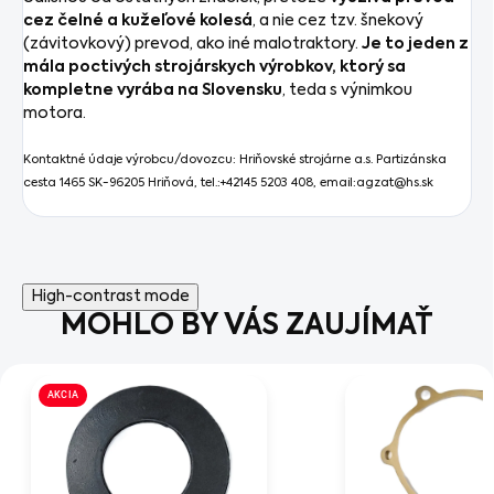
cez čelné a kužeľové kolesá
, a nie cez tzv. šnekový
(závitovkový) prevod, ako iné malotraktory.
Je to jeden z
mála poctivých strojárskych výrobkov, ktorý sa
kompletne vyrába na Slovensku
, teda s výnimkou
motora.
Kontaktné údaje výrobcu/dovozcu:
Hriňovské strojárne a.s. Partizánska
cesta 1465 SK-96205 Hriňová, tel.:+42145 5203 408, email:agzat@hs.sk
High-contrast mode
MOHLO BY VÁS ZAUJÍMAŤ
AKCIA