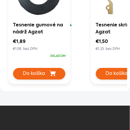
Tesnenie gumové na
Tesnenie skrin
nádrž Agzat
Agzat
€1,89
€1,50
€1,58 bez DPH
€1,25 bez DPH
SKLADOM
Do košíka
Do košíka
Z
á
p
ä