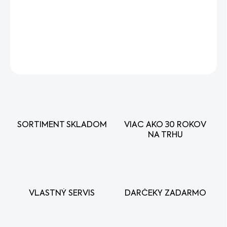
Náhradný diel - tesnenie pod valec motora Agzat PA100.
DETAILNÉ INFORMÁCIE
OPÝTAŤ SA
STRÁŽIŤ
SORTIMENT SKLADOM
VIAC AKO 30 ROKOV
NA TRHU
VLASTNÝ SERVIS
DARČEKY ZADARMO