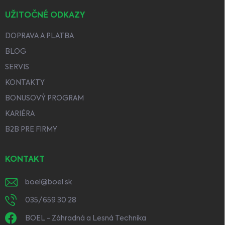
UŽITOČNÉ ODKAZY
DOPRAVA A PLATBA
BLOG
SERVIS
KONTAKTY
BONUSOVÝ PROGRAM
KARIÉRA
B2B PRE FIRMY
KONTAKT
boel
@
boel.sk
035/659 30 28
BOEL - Záhradná a Lesná Technika