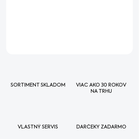
−
+
Pridať do košíka
Náhradný diel - Páka radiaca úplná Agzat
DETAILNÉ INFORMÁCIE
OPÝTAŤ SA
STRÁŽIŤ
SORTIMENT SKLADOM
VIAC AKO 30 ROKOV
NA TRHU
VLASTNÝ SERVIS
DARČEKY ZADARMO