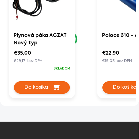
Plynová páka AGZAT
Poloos 610 - 
Nový typ
€35,00
€22,90
€29,17 bez DPH
€19,08 bez DPH
SKLADOM
Do košíka
Do košíka
Z
á
p