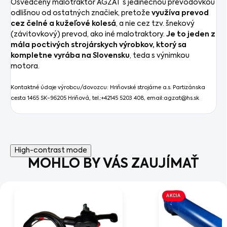
Osvedčený malotraktor AGZAT s jedinečnou prevodovkou
odlišnou od ostatných značiek, pretože
využíva prevod
cez čelné a kužeľové kolesá
, a nie cez tzv. šnekový
(závitovkový) prevod, ako iné malotraktory.
Je to jeden z
mála poctivých strojárskych výrobkov, ktorý sa
kompletne vyrába na Slovensku
, teda s výnimkou
motora.
Kontaktné údaje výrobcu/dovozcu:
Hriňovské strojárne a.s. Partizánska
cesta 1465 SK-96205 Hriňová, tel.:+42145 5203 408, email:agzat@hs.sk
High-contrast mode
MOHLO BY VÁS ZAUJÍMAŤ
AKCIA