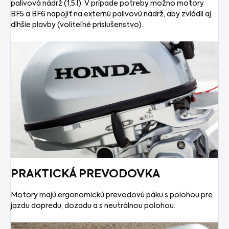
palivová nádrž (1,5 l). V prípade potreby možno motory
BF5 a BF6 napojiť na externú palivovú nádrž, aby zvládli aj
dlhšie plavby (voliteľné príslušenstvo).
PRAKTICKÁ PREVODOVKA
Motory majú ergonomickú prevodovú páku s polohou pre
jazdu dopredu, dozadu a s neutrálnou polohou.