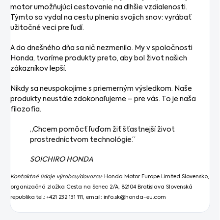
motor umožňujúci cestovanie na dlhšie vzdialenosti.
Týmto sa vydal na cestu plnenia svojich snov: vyrábať
užitočné veci pre ľudí.
A do dnešného dňa sa nič nezmenilo. My v spoločnosti
Honda, tvoríme produkty preto, aby bol život našich
zákazníkov lepší.
Nikdy sa neuspokojíme s priemerným výsledkom. Naše
produkty neustále zdokonaľujeme – pre vás. To je naša
filozofia.
„Chcem pomôcť ľuďom žiť šťastnejší život
prostredníctvom technológie.“
SOICHIRO HONDA
Kontaktné údaje výrobcu/dovozcu:
Honda Motor Europe Limited Slovensko,
organizačná zložka Cesta na Senec 2/A, 82104 Bratislava Slovenská
republika
tel.: +421 232 131 111, email:
info.sk@honda-eu.com