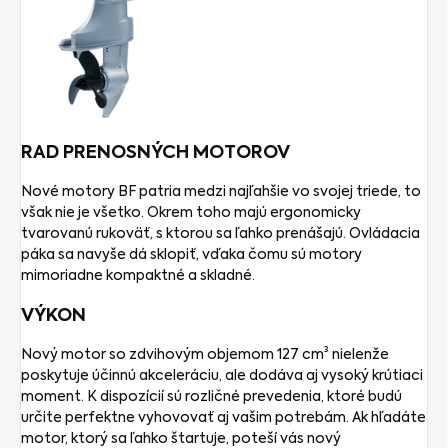
RAD PRENOSNÝCH MOTOROV
Nové motory BF patria medzi najľahšie vo svojej triede, to
však nie je všetko. Okrem toho majú ergonomicky
tvarovanú rukoväť, s ktorou sa ľahko prenášajú. Ovládacia
páka sa navyše dá sklopiť, vďaka čomu sú motory
mimoriadne kompaktné a skladné.
VÝKON
Nový motor so zdvihovým objemom 127 cm³ nielenže
poskytuje účinnú akceleráciu, ale dodáva aj vysoký krútiaci
moment. K dispozícií sú rozličné prevedenia, ktoré budú
určite perfektne vyhovovať aj vašim potrebám. Ak hľadáte
motor, ktorý sa ľahko štartuje, poteší vás nový