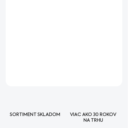
+ Motorový olej Honda 10W-30 0,6L
v hodnote €9,90
Nový motor so zdvihovým objemom 127 cm3 nielenže
poskytuje účinnú akceleráciu, ale dodáva aj vysoký krútiaci
moment. K dispozícií sú rozličné prevedenia, ktoré budú
určite perfektne vyhovovať aj vašim potrebám.
DETAILNÉ INFORMÁCIE
OPÝTAŤ SA
STRÁŽIŤ
SORTIMENT SKLADOM
VIAC AKO 30 ROKOV
NA TRHU