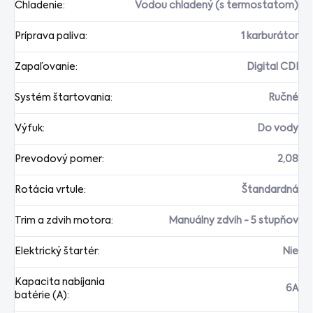
Chladenie
:
Vodou chladený (s termostatom)
Príprava paliva
:
1 karburátor
Zapaľovanie
:
Digital CDI
Systém štartovania
:
Ručné
Výfuk
:
Do vody
Prevodový pomer
:
2,08
Rotácia vrtule
:
Štandardná
Trim a zdvih motora
:
Manuálny zdvih - 5 stupňov
Elektrický štartér
:
Nie
Kapacita nabíjania
6A
batérie (A)
: