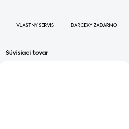
VLASTNÝ SERVIS
DARČEKY ZADARMO
Súvisiaci tovar
SKLADOM
SKLADOM
Motorový olej Honda
Motorový olej Honda
10W-30 0,6L
10W-30 1L