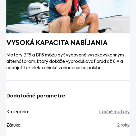
VYSOKÁ KAPACITA NABÍJANIA
Motory BF5 a BF6 môžu byť vybavené vysokovýkonným
alternátorom, ktorý dokáže vyprodukovať prúd až 6 A a
napájať tak elektronické zariadenia na palube
Dodatočné parametre
Kategória
:
Lodné motory
Záruka
:
2 roky