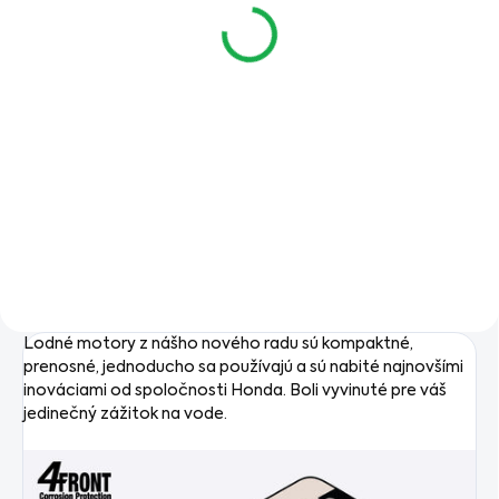
€9,90
€15,90
€8,05 bez DPH
€12,93 bez DPH
Do košíka
Do košíka
Motorový olej Honda pre
Motorový olej Honda pre
štvortaktné motory,
štvortaktné motory,
viskóznej triedy SAE 10W-30,
viskóznej triedy SAE 10W-30,
kvalitatívna špecifikácia API
kvalitatívna špecifikácia API
SJ
SJ
Lodné motory z nášho nového radu sú kompaktné,
prenosné, jednoducho sa používajú a sú nabité najnovšími
inováciami od spoločnosti Honda. Boli vyvinuté pre váš
jedinečný zážitok na vode.