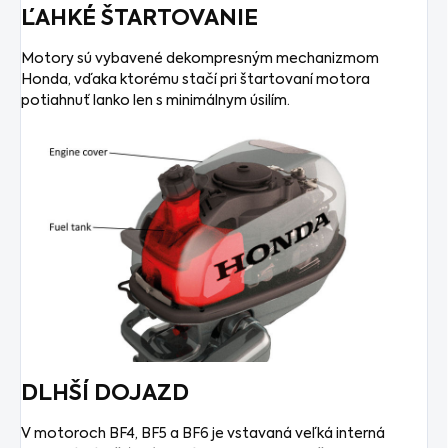
ĽAHKÉ ŠTARTOVANIE
Motory sú vybavené dekompresným mechanizmom
Honda, vďaka ktorému stačí pri štartovaní motora
potiahnuť lanko len s minimálnym úsilím.
DLHŠÍ DOJAZD
V motoroch BF4, BF5 a BF6 je vstavaná veľká interná