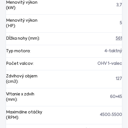
Menovitý výkon
3,7
(kW)
:
Menovitý výkon
5
(HP)
:
Dĺžka nohy (mm)
:
561
Typ motora
:
4-taktný
Počet valcov
:
OHV 1-valec
Zdvihový objem
127
(cm3)
:
Vŕtanie x zdvih
60×45
(mm)
:
Maximálne otáčky
4500‐5500
(RPM)
: