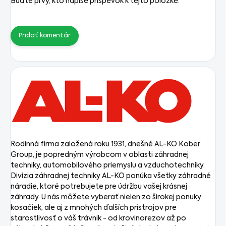
Buďte prvý, kto napíše príspevok k tejto položke.
Pridať komentár
Rodinná firma založená roku 1931, dnešné AL-KO Kober
Group, je popredným výrobcom v oblasti záhradnej
techniky, automobilového priemyslu a vzduchotechniky.
Divízia záhradnej techniky AL-KO ponúka všetky záhradné
náradie, ktoré potrebujete pre údržbu vašej krásnej
záhrady. U nás môžete vyberať nielen zo širokej ponuky
kosačiek, ale aj z mnohých ďalších prístrojov pre
starostlivosť o váš trávnik - od krovinorezov až po