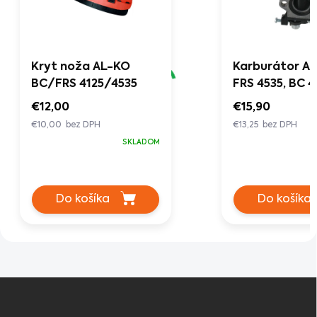
Kryt noža AL-KO
Karburátor A
BC/FRS 4125/4535
FRS 4535, BC 4
€12,00
€15,90
€10,00 bez DPH
€13,25 bez DPH
SKLADOM
Do košíka
Do košíka
Z
á
p