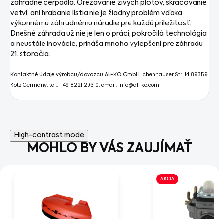
záhradné čerpadlá. Orezávanie živých plotov, skracovanie
vetví, ani hrabanie lístia nie je žiadny problém vďaka
výkonnému záhradnému náradie pre každú príležitosť.
Dnešné záhrada už nie je len o práci, pokročilá technológia
a neustále inovácie, prináša mnoho vylepšení pre záhradu
21. storočia.
Ichenhauser Str. 14
89359
Kontaktné údaje výrobcu/dovozcu:
AL-KO GmbH
Kötz
Germany, tel.: +49 8221 203 0, email: info@al-ko.com
High-contrast mode
MOHLO BY VÁS ZAUJÍMAŤ
AKCIA