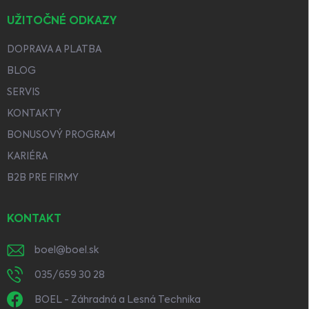
UŽITOČNÉ ODKAZY
DOPRAVA A PLATBA
BLOG
SERVIS
KONTAKTY
BONUSOVÝ PROGRAM
KARIÉRA
B2B PRE FIRMY
KONTAKT
boel
@
boel.sk
035/659 30 28
BOEL - Záhradná a Lesná Technika