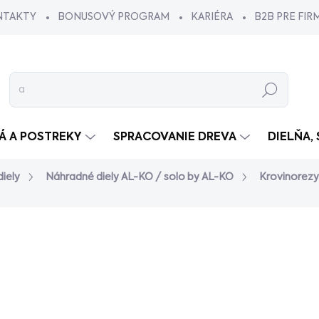
NTAKTY
BONUSOVÝ PROGRAM
KARIÉRA
B2B PRE FIR
Hľadať
VÁ A POSTREKY
SPRACOVANIE DREVA
DIELŇA,
iely
Náhradné diely AL-KO / solo by AL-KO
Krovinorez
dnotenia
€8,90
/ ks
€7,24 bez DPH
Jednotková
VYPREDANÉ