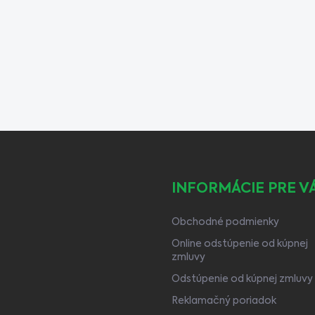
INFORMÁCIE PRE V
Obchodné podmienky
Online odstúpenie od kúpnej
zmluvy
Odstúpenie od kúpnej zmluvy
Reklamačný poriadok