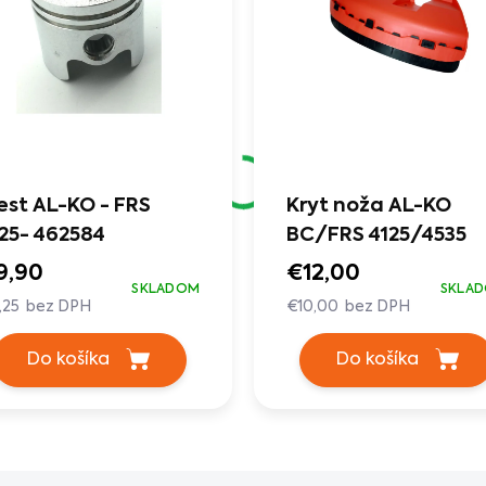
est AL-KO - FRS
Kryt noža AL-KO
25- 462584
BC/FRS 4125/4535
9,90
€12,00
SKLADOM
SKLA
,25 bez DPH
€10,00 bez DPH
Do košíka
Do košíka