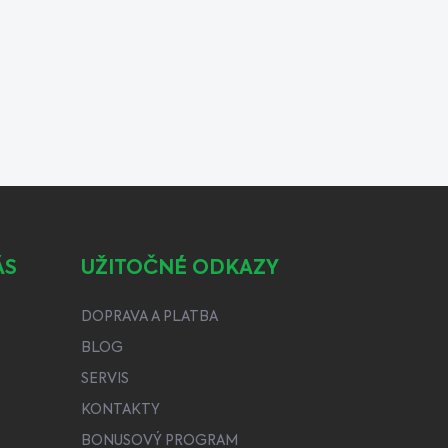
ÁS
UŽITOČNÉ ODKAZY
DOPRAVA A PLATBA
BLOG
SERVIS
KONTAKTY
BONUSOVÝ PROGRAM