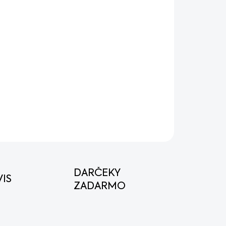
OPÝTAŤ SA
STRÁŽIŤ
DARČEKY
IS
ZADARMO