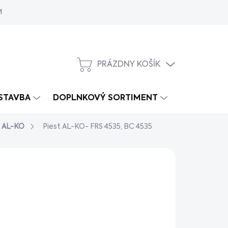
MY
PRÁZDNY KOŠÍK
NÁKUPNÝ
KOŠÍK
 STAVBA
DOPLNKOVÝ SORTIMENT
y AL-KO
Piest AL-KO- FRS 4535, BC 4535