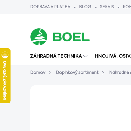
Prejsť
DOPRAVA A PLATBA
BLOG
SERVIS
KO
na
obsah
ZÁHRADNÁ TECHNIKA
HNOJIVÁ, OSI
Domov
Doplnkový sortiment
Náhradné d
Neohodnotené
Podrobnosti ho