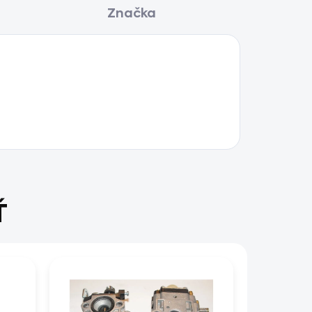
Značka
Ť