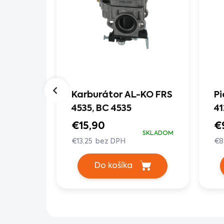
lový
Karburátor AL-KO FRS
Pi
inorez
4535, BC 4535
41
mm/9z
€15,90
€
SKLADOM
€13,25 bez DPH
€8
SKLADOM
Do košíka