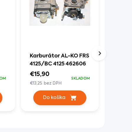
Karburátor AL-KO FRS
Spojka
4125/BC 4125 462606
FRS/BC
€15,90
€14,9
DOM
SKLADOM
€13,25 bez DPH
€12,42 b
Do košíka
Do