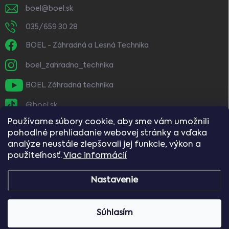
boel
@
boel.sk
035/659 30 28
BOEL - Záhradná a Lesná Technika
boel_zahradna_technika
BOEL Záhradná technika
@boel.sk
Používame súbory cookie, aby sme vám umožnili
pohodlné prehliadanie webovej stránky a vďaka
analýze neustále zlepšovali jej funkcie, výkon a
použiteľnosť.
Viac informácií
Nastavenie
Copyright 2026
BOEL
. Všetky práva vyhradené.
Vážení zákazníci, naše predajne budú dňa
Súhlasím
8.8.2026 (sobota) zatvorené.
Vytvoril Shoptet