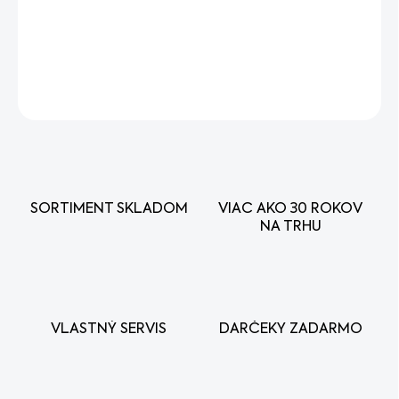
−
+
Pridať do košíka
DETAILNÉ INFORMÁCIE
OPÝTAŤ SA
STRÁŽIŤ
SORTIMENT SKLADOM
VIAC AKO 30 ROKOV
NA TRHU
VLASTNÝ SERVIS
DARČEKY ZADARMO