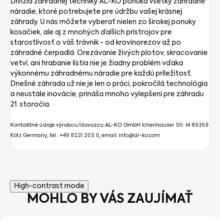
Divízia záhradnej techniky AL-KO ponúka všetky záhradné
náradie, ktoré potrebujete pre údržbu vašej krásnej
záhrady. U nás môžete vyberať nielen zo širokej ponuky
kosačiek, ale aj z mnohých ďalších prístrojov pre
starostlivosť o váš trávnik - od krovinorezov až po
záhradné čerpadlá. Orezávanie živých plotov, skracovanie
vetví, ani hrabanie lístia nie je žiadny problém vďaka
výkonnému záhradnému náradie pre každú príležitosť.
Dnešné záhrada už nie je len o práci, pokročilá technológia
a neustále inovácie, prináša mnoho vylepšení pre záhradu
21. storočia.
Ichenhauser Str. 14
89359
Kontaktné údaje výrobcu/dovozcu:
AL-KO GmbH
Kötz
Germany, tel.: +49 8221 203 0, email: info@al-ko.com
High-contrast mode
MOHLO BY VÁS ZAUJÍMAŤ