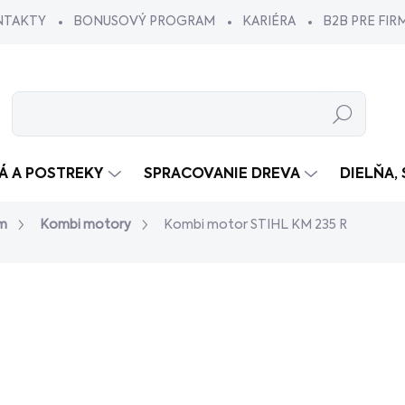
NTAKTY
BONUSOVÝ PROGRAM
KARIÉRA
B2B PRE FIR
Hľadať
VÁ A POSTREKY
SPRACOVANIE DREVA
DIELŇA,
m
Kombi motory
Kombi motor STIHL KM 235 R
dnotenia
€699
€449
/ k
€365,04 bez DPH