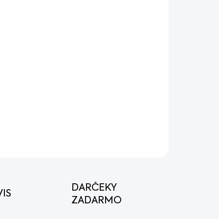
8.2026
MOŽNOSTI DORUČENIA
Pridať do košíka
u. Ekologický motor 2-MIX a široká škála
ú prácu v záhrade.
OPÝTAŤ SA
STRÁŽIŤ
DARČEKY
IS
ZADARMO