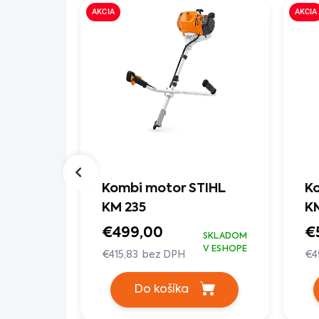
AKCIA
AKCIA
-
Kombi motor STIHL
Ko
rajov
KM 235
KM
€499,00
€
SKLADOM
SKLADOM
V ESHOPE
€415,83 bez DPH
€4
Do košíka