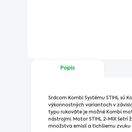
Žacia hlava STIHL KM-FS AC
25-2 s automatickým
systémom AutoCut je ideálna
na pohodlné a plynulé
vyžínanie všetkých typov
trávnatých porastov. Postará
sa o správnu dĺžku struny...
Popis
Srdcom Kombi Systému STIHL sú K
výkonnostných variantoch v závislo
typu rukoväte je možné Kombi mo
nástrojmi. Motor STIHL 2-MIX šetrí 
množstva emisií a tichšiemu zvuku