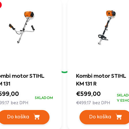
mbi motor STIHL
Kombi motor STIHL
 131
KM 131 R
599,00
€599,00
SKLA
SKLADOM
V ESH
99,17 bez DPH
€499,17 bez DPH
Do košíka
Do košíka