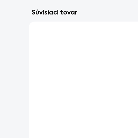
Súvisiaci tovar
AKCIA
SKLADOM V ESHOPE
STIHL KM-FS AC 25-2
ST
za
€129
€1
€104,88 bez DPH
€12
Do košíka