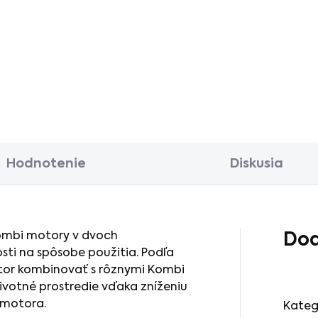
Hodnotenie
Diskusia
ombi motory v dvoch
Dod
sti na spôsobe použitia. Podľa
tor kombinovať s rôznymi Kombi
životné prostredie vďaka zníženiu
 motora.
Kateg