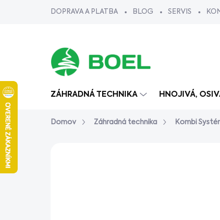
Prejsť
DOPRAVA A PLATBA
BLOG
SERVIS
KO
na
obsah
ZÁHRADNÁ TECHNIKA
HNOJIVÁ, OSI
Domov
Záhradná technika
Kombi Systé
Neohodnotené
Podrobnosti ho
AKCIA