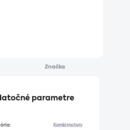
Pôdna fréza STIHL KM-BF je
praktický Kombi nástavec na
kyprenie a kultiváciu pôdy aj v
stiesnených priestoroch.
Ideálna voľba na záhony, kde
potrebuješ pracovať presne a
bez...
Značka
atočné parametre
ória
:
Kombi motory