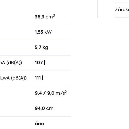
Záruk
3
36,3
cm
1,55
kW
5,7
kg
pA (dB(A))
107 |
LwA (dB(A))
111 |
2
9,4 / 9,0
m/s
94,0
cm
áno