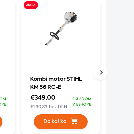
AKCIA
AKCIA
Kombi motor STIHL
Kombi 
KM 56 RC-E
KMA 8
€349,00
€299,
DOM
SKLADOM
OPE
V ESHOPE
€290,83 bez DPH
€249,17 
Do košíka