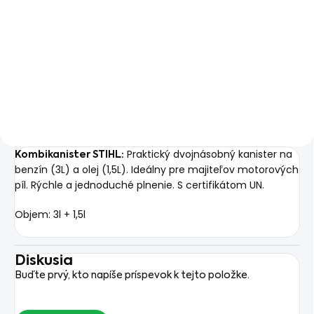
Najľahšia profesionálna
Nová píla STIHL MS 151 TC je
reťazová píla STIHL, ideálna
perfektným doplnkom vášho
na odvetvovacie práce s
profesionálneho vybavenia
výkonom motora 1,8 kW a
pre ošetrovanie stromov. Je
dĺžkou lišty 30 cm.
to nie len najľahšia píla v
ponuke značky STIHL, ale je
to súčasne...
Praktický dvojnásobný kanister na
Kombikanister STIHL:
benzín (3L) a olej (1,
5L).
Ideálny pre majiteľov motorových
píl.
Rýchle a jednoduché plnenie.
S certifikátom UN.
Objem: 3l + 1,5l
Diskusia
Buďte prvý, kto napíše príspevok k tejto položke.