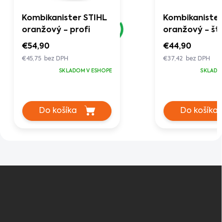
Kombikanister STIHL
Kombikanister
oranžový - profi
oranžový - š
€54,90
€44,90
€45,75 bez DPH
€37,42 bez DPH
SKLADOM V ESHOPE
SKLADO
Do košíka
Do košíka
Z
á
p
ä
t