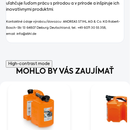
uľahčuje ľuďom prácu s prírodou a v prírode a inšpiruje ich
inovatívnymi produktmi.
Kontaktné údaje výrobcu/dovozcu: ANDREAS STIHL AG & Co. KG Robert-
Bosch-Str. 13 64807 Dieburg Deutschland, tel.: +49 6071 30 55 358,
email: info@stihl.de
High-contrast mode
MOHLO BY VÁS ZAUJÍMAŤ