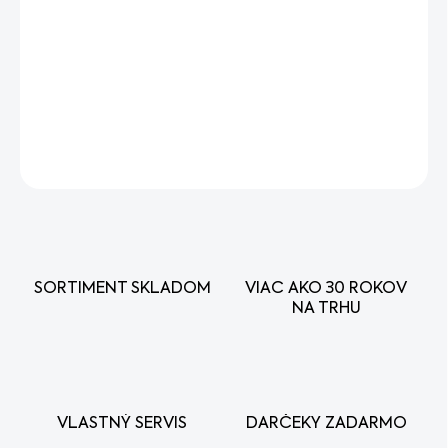
Kombikanister STIHL:
Praktický dvojnásobný kanister na
benzín (3L) a olej (1,
5L).
Ideálny pre majiteľov motorových
píl.
Rýchle a jednoduché plnenie.
S certifikátom UN.
DETAILNÉ INFORMÁCIE
OPÝTAŤ SA
STRÁŽIŤ
SORTIMENT SKLADOM
VIAC AKO 30 ROKOV
NA TRHU
VLASTNÝ SERVIS
DARČEKY ZADARMO