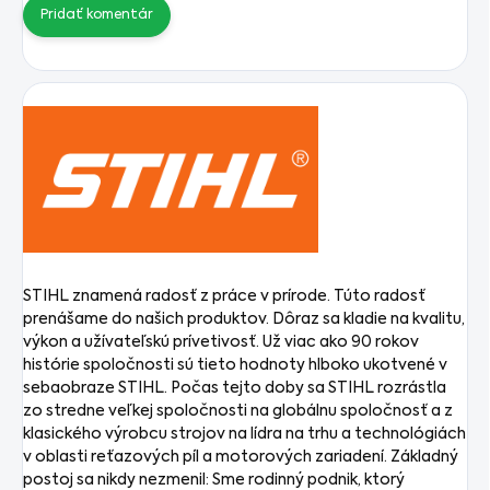
Pridať komentár
STIHL znamená radosť z práce v prírode. Túto radosť
prenášame do našich produktov. Dôraz sa kladie na kvalitu,
výkon a užívateľskú prívetivosť. Už viac ako 90 rokov
histórie spoločnosti sú tieto hodnoty hlboko ukotvené v
sebaobraze STIHL. Počas tejto doby sa STIHL rozrástla
zo stredne veľkej spoločnosti na globálnu spoločnosť a z
klasického výrobcu strojov na lídra na trhu a technológiách
v oblasti reťazových píl a motorových zariadení. Základný
postoj sa nikdy nezmenil: Sme rodinný podnik, ktorý