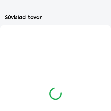
Súvisiaci tovar
AKCIA
AKCIA
SKLADOM V ESHOPE
SKLADOM V ESHOPE
Motorová píla STIHL
Motorová píla STIHL
MS 201 C-M
MS 151 TC-E
+ darček prilbová
+ olej do benzínu a olej
súprava, olej do
na mazanie reťaze
€739
€569
benzínu a olej na
€600,81 bez DPH
€462,60 bez DPH
mazanie reťaze
Do košíka
Do košíka