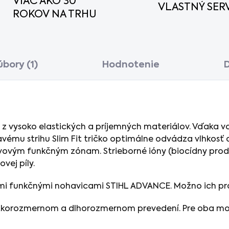
VIAC AKO 30
VLASTNÝ SERV
ROKOV NA TRHU
úbory (1)
Hodnotenie
D
 z vysoko elastických a príjemných materiálov. Vďaka 
vému strihu Slim Fit tričko optimálne odvádza vlhkosť o
ovým funkčným zónam. Strieborné ióny (biocídny prod
vej píly.
ými funkčnými nohavicami STIHL ADVANCE. Možno ich prať
tkorozmernom a dlhorozmernom prevedení. Pre oba mod