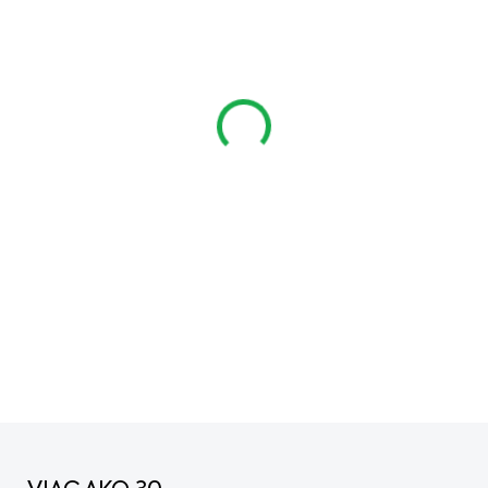
cena:
VARIANT
MÔŽEME DORUČIŤ DO:
ZVO
−
+
STIHL ADVANCE – funkčné
materiál zvonku, vlhkosť 
náročnú prácu v lese a z
DETAILNÉ INFORMÁCIE