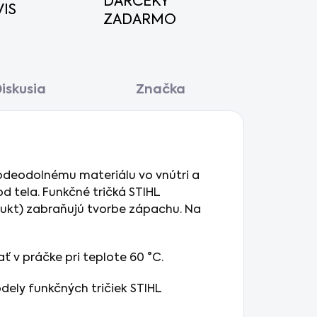
DARČEKY
IS
ZADARMO
iskusia
Značka
vodeodolnému materiálu vo vnútri a
d tela. Funkčné tričká STIHL
ukt) zabraňujú tvorbe zápachu. Na
 v práčke pri teplote 60 °C.
ely funkčných tričiek STIHL