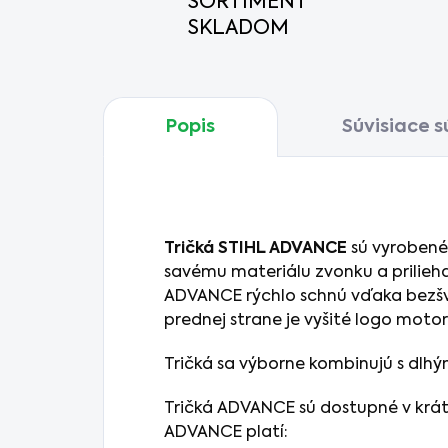
SORTIMENT
SKLADOM
Popis
Súvisiace s
Tričká STIHL ADVANCE
sú vyrobené
savému materiálu zvonku a prilieha
ADVANCE rýchlo schnú vďaka bezšv
prednej strane je vyšité logo motoro
Tričká sa výborne kombinujú s dlh
Tričká ADVANCE sú dostupné v krá
ADVANCE platí: