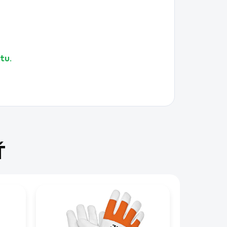
tu.
Ť