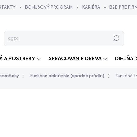
NTAKTY
BONUSOVÝ PROGRAM
KARIÉRA
B2B PRE FIR
Hľadať
VÁ A POSTREKY
SPRACOVANIE DREVA
DIELŇA,
 pomôcky
Funkčné oblečenie (spodné prádlo)
Funkčné t
dnotenia
€69,90
/ ks
€56,83 bez DPH
Jednotková
ZVOĽTE VARIANT