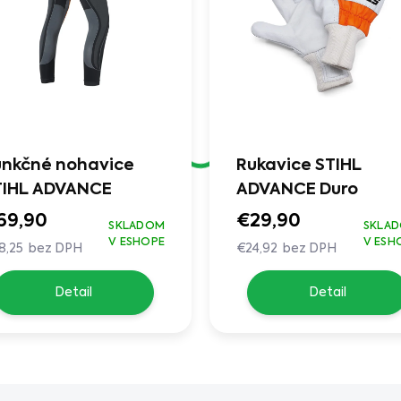
unkčné nohavice
Rukavice STIHL
TIHL ADVANCE
ADVANCE Duro
69,90
€29,90
SKLADOM
SKLA
V ESHOPE
V ESH
8,25 bez DPH
€24,92 bez DPH
Detail
Detail