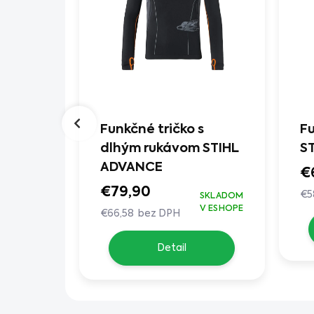
COM
Funkčné tričko s
F
 bez
dlhým rukávom STIHL
S
ADVANCE
€
€79,90
€5
SKLADOM
SKLADOM
V ESHOPE
V ESHOPE
€66,58 bez DPH
Detail