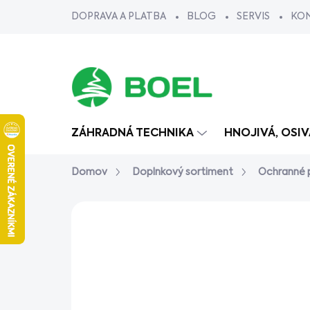
Prejsť
DOPRAVA A PLATBA
BLOG
SERVIS
KO
na
obsah
ZÁHRADNÁ TECHNIKA
HNOJIVÁ, OSI
Domov
Doplnkový sortiment
Ochranné
Neohodnotené
Podrobnosti ho