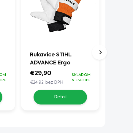
Rukavice STIHL
Prilbo
ADVANCE Ergo
ADVAN
€29,90
€109,
DOM
SKLADOM
OPE
V ESHOPE
€24,92 bez DPH
€90,83 
Do
Detail