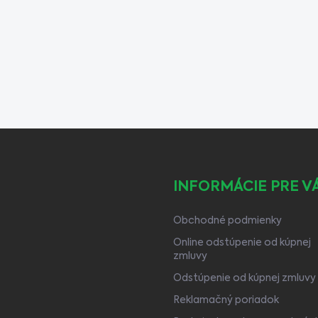
INFORMÁCIE PRE V
Obchodné podmienky
Online odstúpenie od kúpnej
zmluvy
Odstúpenie od kúpnej zmluvy
Reklamačný poriadok