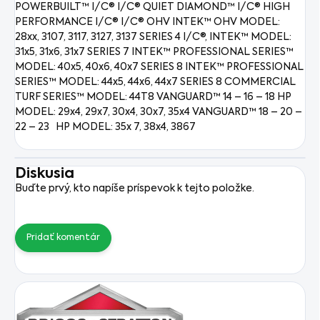
POWERBUILT™ I/C® I/C® QUIET DIAMOND™ I/C® HIGH
PERFORMANCE I/C® I/C® OHV INTEK™ OHV MODEL:
28xx, 3107, 3117, 3127, 3137 SERIES 4 I/C®, INTEK™ MODEL:
31x5, 31x6, 31x7 SERIES 7 INTEK™ PROFESSIONAL SERIES™
MODEL: 40x5, 40x6, 40x7 SERIES 8 INTEK™ PROFESSIONAL
SERIES™ MODEL: 44x5, 44x6, 44x7 SERIES 8 COMMERCIAL
TURF SERIES™ MODEL: 44T8 VANGUARD™ 14 – 16 – 18 HP
MODEL: 29x4, 29x7, 30x4, 30x7, 35x4 VANGUARD™ 18 – 20 –
22 – 23 HP MODEL: 35x 7, 38x4, 3867
Diskusia
Buďte prvý, kto napíše príspevok k tejto položke.
Pridať komentár