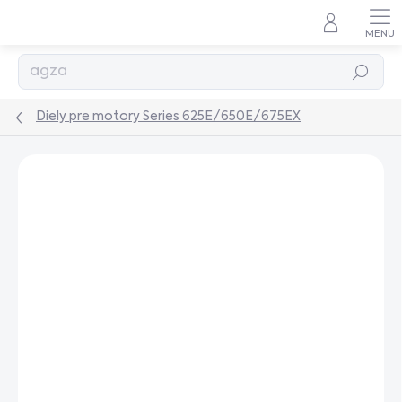
Prejsť
na
obsah
Hľadať
Diely pre motory Series 625E/650E/675EX
Podrobnosti hodnotenia
Neohodnotené