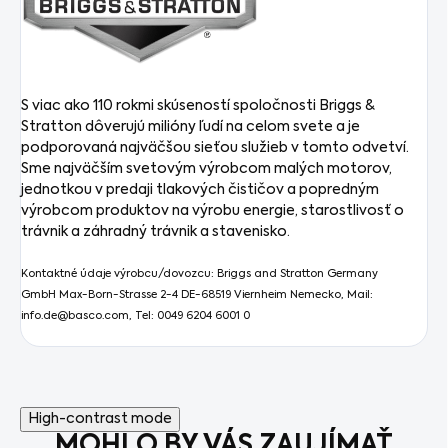
S viac ako 110 rokmi skúseností spoločnosti Briggs &
Stratton dôverujú milióny ľudí na celom svete a je
podporovaná najväčšou sieťou služieb v tomto odvetví.
Sme najväčším svetovým výrobcom malých motorov,
jednotkou v predaji tlakových čističov a popredným
výrobcom produktov na výrobu energie, starostlivosť o
trávnik a záhradný trávnik a stavenisko.
Kontaktné údaje výrobcu/dovozcu:
Briggs and Stratton Germany
GmbH Max-Born-Strasse 2-4 DE-68519 Viernheim Nemecko, Mail:
info.de@basco.com, Tel: 0049 6204 6001 0
High-contrast mode
MOHLO BY VÁS ZAUJÍMAŤ