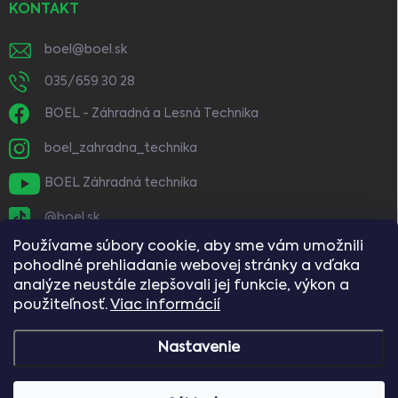
KONTAKT
boel
@
boel.sk
035/659 30 28
BOEL - Záhradná a Lesná Technika
boel_zahradna_technika
BOEL Záhradná technika
@boel.sk
Používame súbory cookie, aby sme vám umožnili
pohodlné prehliadanie webovej stránky a vďaka
analýze neustále zlepšovali jej funkcie, výkon a
použiteľnosť.
Viac informácií
Nastavenie