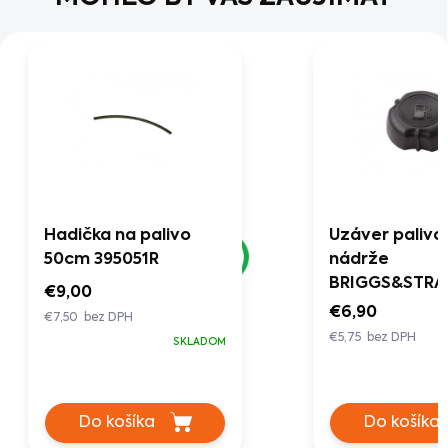
Hadička na palivo
Uzáver palivo
50cm 395051R
nádrže
BRIGGS&STR
€9,00
náhrada 6920
€6,90
€7,50 bez DPH
€5,75 bez DPH
SKLADOM
Do košíka
Do košíka