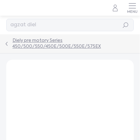
Prejsť
na
obsah
Hľadať
Diely pre motory Series
450/500/550/450E/500E/550E/575EX