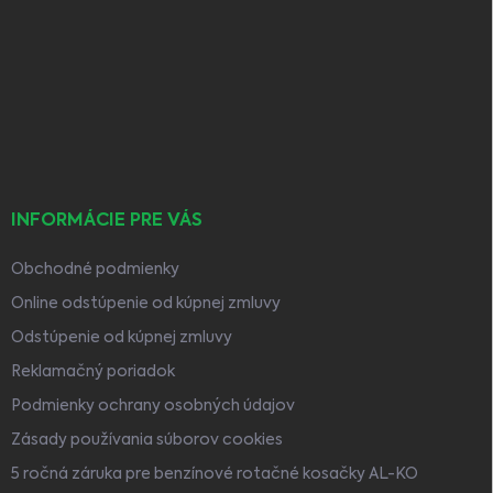
á
p
ä
t
i
e
INFORMÁCIE PRE VÁS
Obchodné podmienky
Online odstúpenie od kúpnej zmluvy
Odstúpenie od kúpnej zmluvy
Reklamačný poriadok
Podmienky ochrany osobných údajov
Zásady používania súborov cookies
5 ročná záruka pre benzínové rotačné kosačky AL-KO