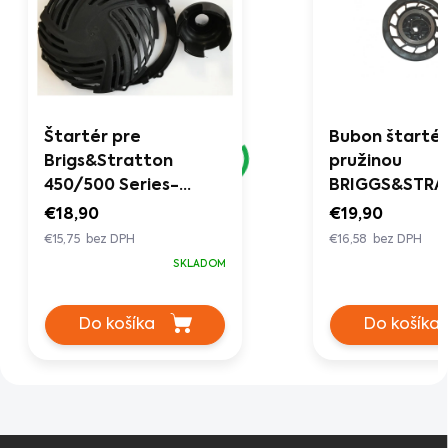
Štartér pre
Bubon štartéra
Brigs&Stratton
pružinou
450/500 Series-
BRIGGS&STR
nahrada
séria 450 (499
€18,90
€19,90
€15,75 bez DPH
€16,58 bez DPH
SKLADOM
Do košíka
Do košíka
Z