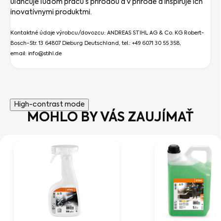
uľahčuje ľuďom prácu s prírodou a v prírode a inšpiruje ich
inovatívnymi produktmi.
Kontaktné údaje výrobcu/dovozcu: ANDREAS STIHL AG & Co. KG Robert-
Bosch-Str. 13 64807 Dieburg Deutschland, tel.: +49 6071 30 55 358,
email: info@stihl.de
High-contrast mode
MOHLO BY VÁS ZAUJÍMAŤ