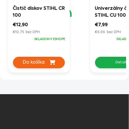
Čistič diskov STIHL CR
Univerzálny či
100
STIHL CU 100
€12,90
€7,99
€10,75 bez DPH
€6,66 bez DPH
SKLADOM V ESHOPE
SKLADO
Do košíka
Detail
Z
á
p
ä
t
i