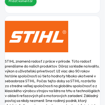
Pridať komentár
STIHL znamená radosť z práce v prírode. Túto radosť
prenášame do našich produktov. Dôraz sa kladie na kvalitu,
výkon a užívateľskú prívetivosť. Už viac ako 90 rokov
histórie spoločnosti sú tieto hodnoty hlboko ukotvené v
sebaobraze STIHL. Počas tejto doby sa STIHL rozrástla
zo stredne veľkej spoločnosti na globálnu spoločnosť a z
klasického výrobcu strojov na lídra na trhu a technológiách
v oblasti reťazových píl a motorových zariadení. Základný
postoj sa nikdy nezmenil: Sme rodinný podnik, ktorý