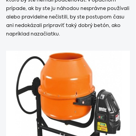
ktorú by ste nemali podceňovať. V opačnom
prípade, ak by ste ju náhodou nesprávne používali
alebo pravidelne nečistili, by ste postupom času
ani nedokázali pripraviť taký dobrý betón, ako
napríklad nazačiatku.