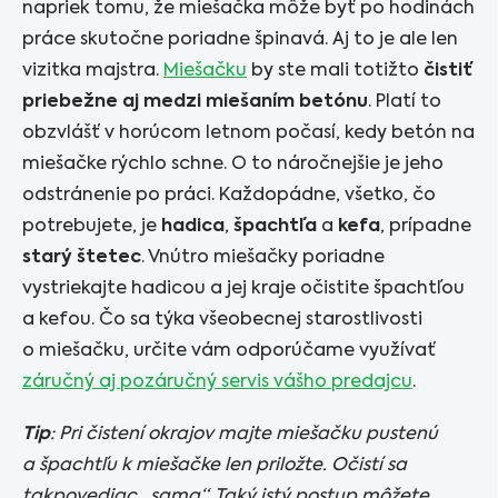
napriek tomu, že miešačka môže byť po hodinách
práce skutočne poriadne špinavá. Aj to je ale len
vizitka majstra.
Miešačku
by ste mali totižto
čistiť
priebežne aj medzi miešaním betónu
. Platí to
obzvlášť v horúcom letnom počasí, kedy betón na
miešačke rýchlo schne. O to náročnejšie je jeho
odstránenie po práci. Každopádne, všetko, čo
potrebujete, je
hadica
,
špachtľa
a
kefa
, prípadne
starý štetec
. Vnútro miešačky poriadne
vystriekajte hadicou a jej kraje očistite špachtľou
a kefou. Čo sa týka všeobecnej starostlivosti
o miešačku, určite vám odporúčame využívať
záručný aj pozáručný servis vášho predajcu
.
Tip
: Pri čistení okrajov majte miešačku pustenú
a špachtľu k miešačke len priložte. Očistí sa
takpovediac „sama“. Taký istý postup môžete