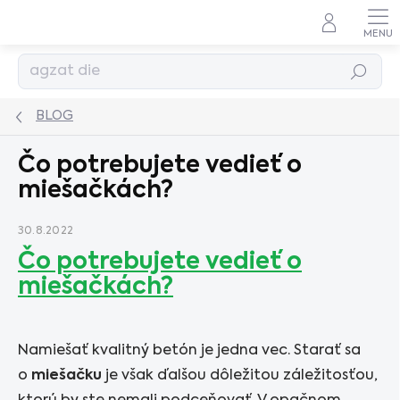
Prejsť
na
obsah
Hľadať
BLOG
Čo potrebujete vedieť o
miešačkách?
30.8.2022
Čo potrebujete vedieť o
miešačkách?
Namiešať kvalitný betón je jedna vec. Starať sa
o
miešačku
je však ďalšou dôležitou záležitosťou,