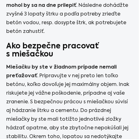
mohol by sa na dne prilepiť
. Následne dohádžte
zvyšné 3 lopaty štrku a podľa potreby zrieďte
betón vodou, resp. dosypte štrk, ak potrebujete
betón zahustiť.
Ako bezpečne pracovať
s miešačkou
Miešačku by ste v žiadnom prípade nemali
preťažovať
. Pripravujte v nej preto len toľko
betónu, koľko dovoľuje jej maximálny objem. Inak
riskujete jej vážne poškodenie, prípadne aj vaše
zranenie. S bezpečnou prácou s miešačkou súvisí
aj hádzanie štrku a cementu. Do prázdnej
miešačky by ste mali totižto jednotlivé zložky
hádzať opatrne, aby ste zbytočne nepokúšali jej
stabilitu. Okrem toho, lopatou sa nedotýkajte