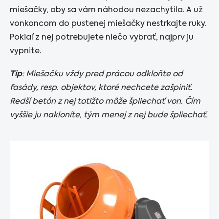
miešačky, aby sa vám náhodou nezachytila. A už
vonkoncom do pustenej miešačky nestrkajte ruky.
Pokiaľ z nej potrebujete niečo vybrať, najprv ju
vypnite.
Tip
: Miešačku vždy pred prácou odkloňte od
fasády, resp. objektov, ktoré nechcete zašpiniť.
Redší betón z nej totižto môže špliechať von. Čím
vyššie ju nakloníte, tým menej z nej bude špliechať.