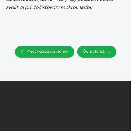
zvoliť aj pri dočisťovaní mokrou kefou.
Predchádzajúci článok
Ďalší článok
Z
á
p
ä
t
i
e