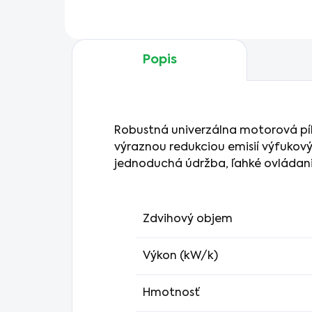
sviečka, palivový filter a
vzduchový...
Popis
Robustná univerzálna motorová píl
výraznou redukciou emisií výfukový
jednoduchá údržba, ľahké ovládani
Zdvihový objem
Výkon (kW/k)
Hmotnosť