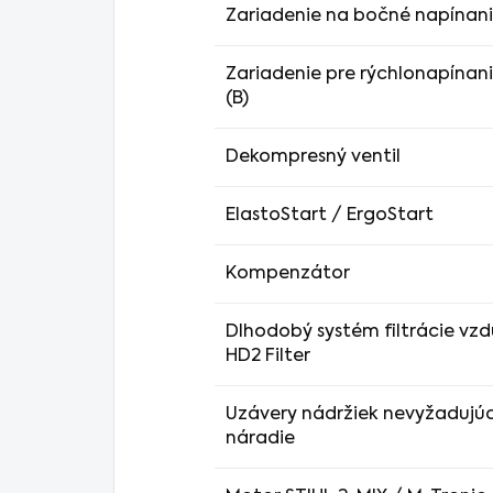
Zariadenie na bočné napínani
Zariadenie pre rýchlonapínan
(B)
Dekompresný ventil
ElastoStart / ErgoStart
Kompenzátor
Dlhodobý systém filtrácie vz
HD2 Filter
Uzávery nádržiek nevyžadujú
náradie