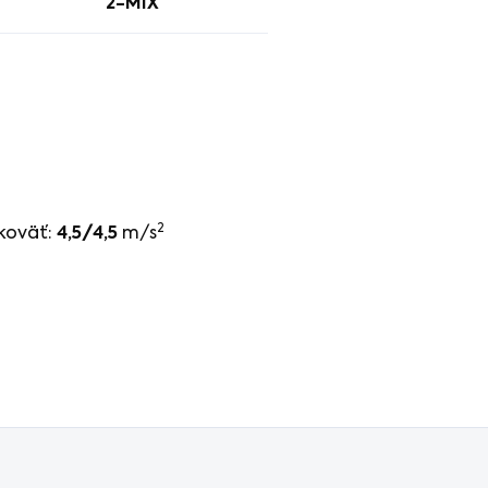
2-MIX
2
koväť:
4,5/4,5
m/s