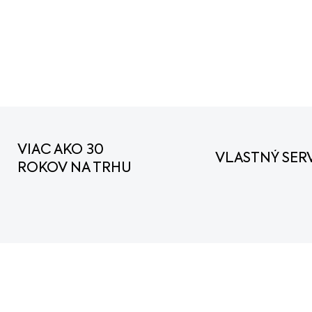
Robustná univerzálna mot
výkon. Výkon motora 2,6 
DETAILNÉ INFORMÁCIE
VIAC AKO 30
VLASTNÝ SERV
ROKOV NA TRHU