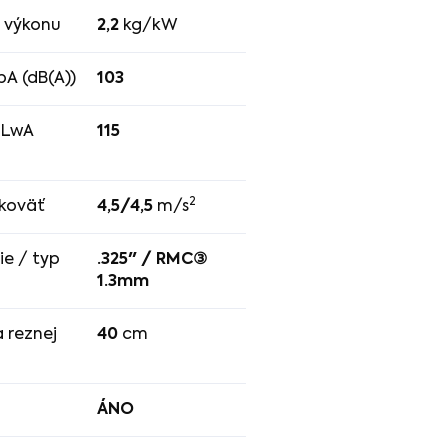
 výkonu
2,2
kg/kW
pA (dB(A))
103
 LwA
115
2
ukoväť
4,5/4,5
m/s
ie / typ
.325" / RMC③
1.3mm
a reznej
40
cm
ÁNO