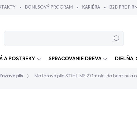
NTAKTY
BONUSOVÝ PROGRAM
KARIÉRA
B2B PRE FIR
Hľadať
VÁ A POSTREKY
SPRACOVANIE DREVA
DIELŇA,
ťazové píly
Motorová píla STIHL MS 271
+ olej do benzínu a 
dnotenia
€659
€599
/ k
€486,99 bez DPH