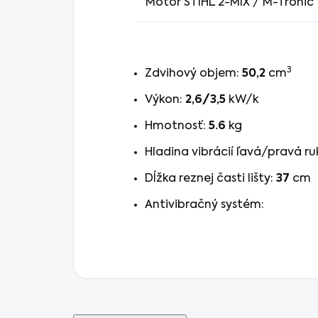
Motor STIHL 2-MIX / M-Tronic
3
Zdvihový objem:
50,2
cm
Výkon:
2,6/3,5
kW/k
Hmotnosť:
5.6
kg
Hladina vibrácií ľavá/pravá ru
Dĺžka reznej časti lišty:
37
cm
Antivibračný systém: