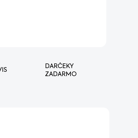
orová píla, ľahké ovládanie a vysoký
kW, dĺžka lišty 40cm
OPÝTAŤ SA
STRÁŽIŤ
DARČEKY
IS
ZADARMO