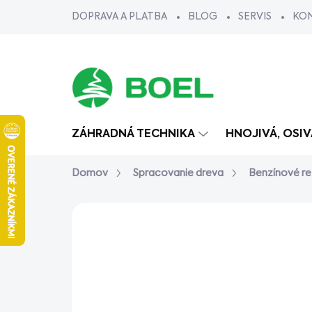
Prejsť
DOPRAVA A PLATBA
BLOG
SERVIS
KO
na
obsah
ZÁHRADNÁ TECHNIKA
HNOJIVÁ, OSI
Domov
Spracovanie dreva
Benzínové re
Neohodnotené
Podrobnosti ho
AKCIA