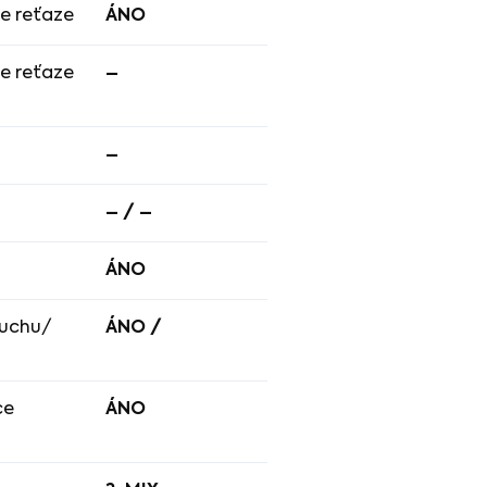
e reťaze
ÁNO
ie reťaze
–
–
– / –
ÁNO
duchu/
ÁNO /
ce
ÁNO