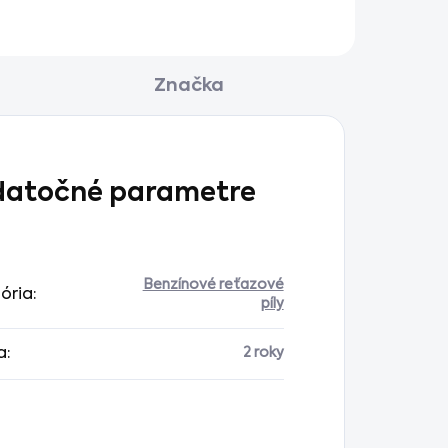
Značka
atočné parametre
Benzínové reťazové
ória
:
píly
a
:
2 roky