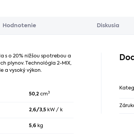
Hodnotenie
Diskusia
a s o 20% nižšou spotrebou a
Dod
ch plynov. Technológia 2-MIX,
e a vysoký výkon.
Kateg
3
50,2
cm
Záruk
2,6/3,5
kW / k
5,6
kg