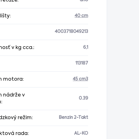
 reťaze
:
áno
lišty
:
40 cm
4003718049213
osť v kg cca.
:
6,1
113187
m motora
:
45 cm3
 nádrže v
0.39
h
:
dzkový režim
:
Benzin 2-Takt
ktová rada
:
AL-KO