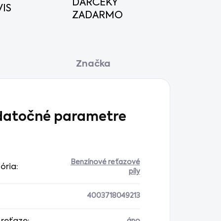
DARČEKY
IS
ZADARMO
Značka
atočné parametre
Benzínové reťazové
ória
:
píly
4003718049213