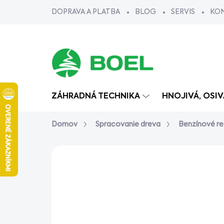
Prejsť
DOPRAVA A PLATBA
BLOG
SERVIS
KO
na
obsah
ZÁHRADNÁ TECHNIKA
HNOJIVÁ, OSI
Domov
Spracovanie dreva
Benzínové re
Neohodnotené
Podrobnosti ho