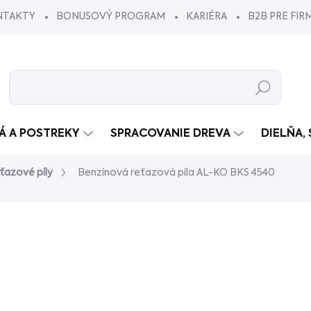
NTAKTY
BONUSOVÝ PROGRAM
KARIÉRA
B2B PRE FIR
Hľadať
VÁ A POSTREKY
SPRACOVANIE DREVA
DIELŇA,
ťazové píly
Benzínová reťazová píla AL-KO BKS 4540
dnotenia
€189
/ ks
€153,66 bez DPH
Jednotková
VYPREDANÉ