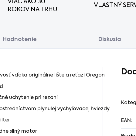
VIAC AKO 30
VLASTNÝ SERV
ROKOV NA TRHU
Hodnotenie
Diskusia
Dod
ivosť vďaka originálne lište a reťazi Oregon
zí
né uchytenie pri rezaní
Kateg
rostredníctvom plynulej vychyľovacej hviezdy
ilter
EAN
:
dne silný motor