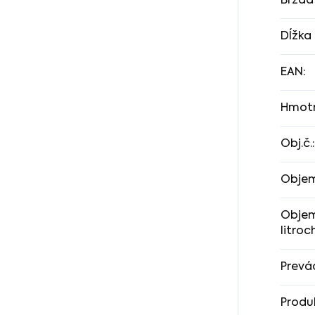
Brzda
Dĺžka 
EAN
:
Hmotn
Obj.č.
:
Obje
Objem
litroc
Prevá
Produ