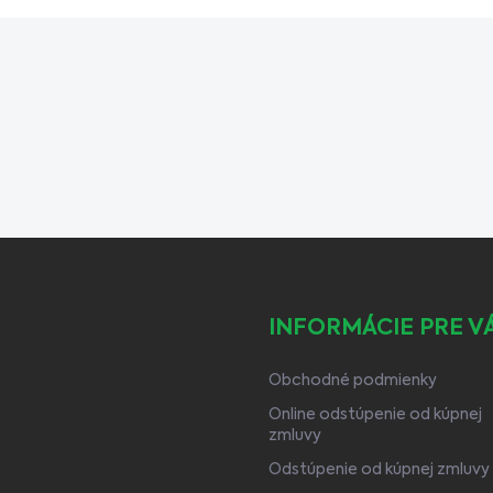
INFORMÁCIE PRE V
Obchodné podmienky
Online odstúpenie od kúpnej
zmluvy
Odstúpenie od kúpnej zmluvy