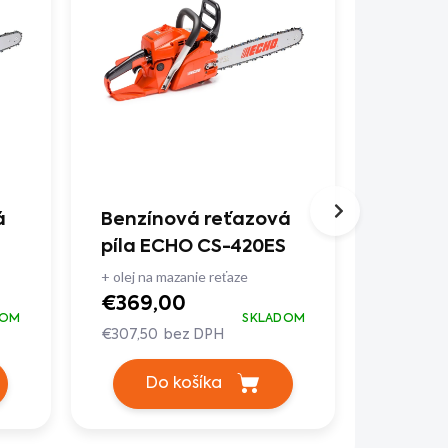
á
Benzínová reťazová
Benzí
píla ECHO CS-420ES
píla T
+ olej na mazanie reťaze
€279,
€369,00
€233,33
DOM
SKLADOM
€307,50 bez DPH
Do
Do košíka