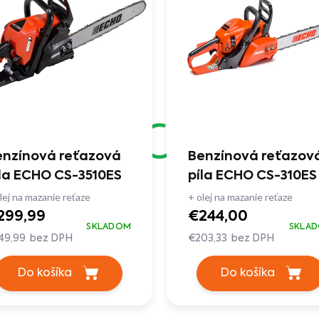
enzínová reťazová
Benzínová reťazov
la ECHO CS-3510ES
píla ECHO CS-310ES
lej na mazanie reťaze
+ olej na mazanie reťaze
299,99
€244,00
SKLADOM
SKLA
49,99 bez DPH
€203,33 bez DPH
Do košíka
Do košíka