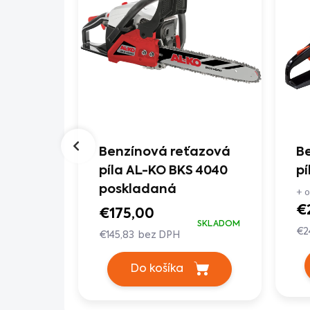
azová
Benzínová reťazová
B
118
píla AL-KO BKS 4040
pí
poskladaná
+ o
SKLADOM
€
V ESHOPE
€175,00
SKLADOM
€2
€145,83 bez DPH
Do košíka