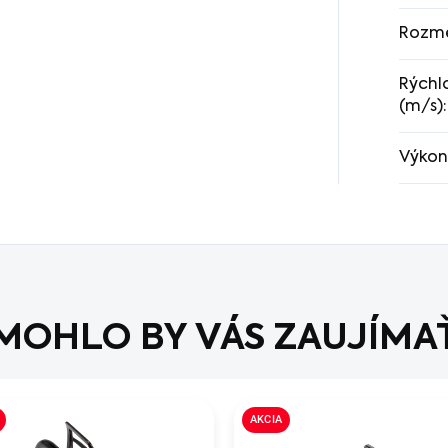
Rozme
Rýchl
(m/s)
:
Výkon
MOHLO BY VÁS ZAUJÍMA
AKCIA