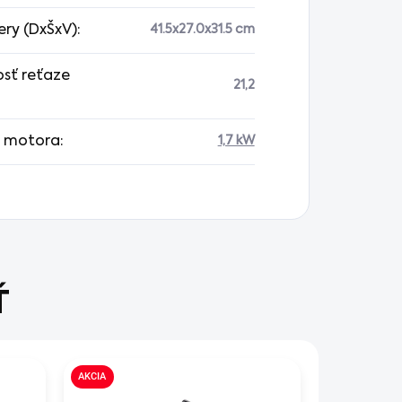
ry (DxŠxV)
:
41.5x27.0x31.5 cm
osť reťaze
21,2
 motora
:
1,7 kW
Ť
AKCIA