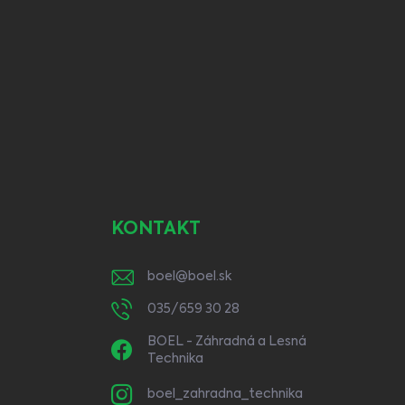
KONTAKT
boel
@
boel.sk
035/659 30 28
BOEL - Záhradná a Lesná
Technika
boel_zahradna_technika