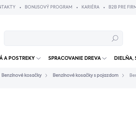
NTAKTY
BONUSOVÝ PROGRAM
KARIÉRA
B2B PRE FIR
Hľadať
VÁ A POSTREKY
SPRACOVANIE DREVA
DIELŇA,
Benzínové kosačky
Benzínové kosačky s pojazdom
Be
€649
€549
/ k
€446,34 bez DPH
Jednotková
SKLADOM V ESHOPE