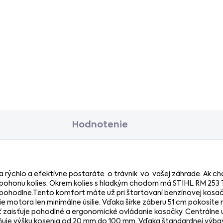
Hodnotenie
 rýchlo a efektívne postaráte o trávnik vo vašej záhrade. Ak ch
la pohonu kolies. Okrem kolies s hladkým chodom má STIHL RM 253 T
ohodlne.Tento komfort máte už pri štartovaní benzínovej kosačk
 motora len minimálne úsilie. Vďaka šírke záberu 51 cm pokosíte 
 zaisťuje pohodlné a ergonomické ovládanie kosačky. Centrálne
ňuje výšku kosenia od 20 mm do 100 mm. Vďaka štandardnej výbav