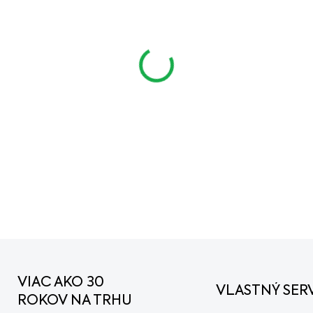
cena:
MÔŽEME DORUČIŤ DO:
12.
−
+
S benzínovou kosačkou ST
postaráte o trávnik vo v
so svahmi alebo väčšími 
kolies.
DETAILNÉ INFORMÁCIE
VIAC AKO 30
VLASTNÝ SERV
ROKOV NA TRHU