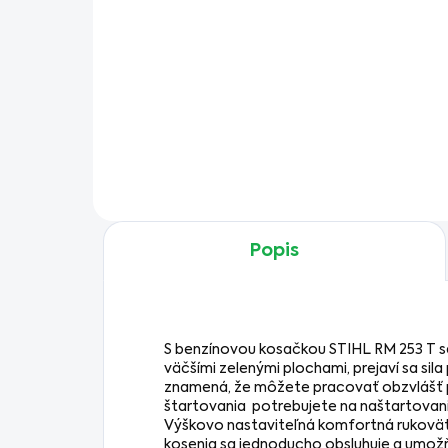
Do košíka
Praktický a odolný kanister
STIHL na benzín s objemom 5
litrov. Ideálny pre uskladnenie
a prepravu paliva pre vaše
záhradné náradie.
Popis
S benzínovou kosačkou STIHL RM 253 T sa
väčšími zelenými plochami, prejaví sa si
znamená, že môžete pracovať obzvlášť p
štartovania potrebujete na naštartovanie
Výškovo nastaviteľná komfortná rukoväť
kosenia sa jednoducho obsluhuje a umož