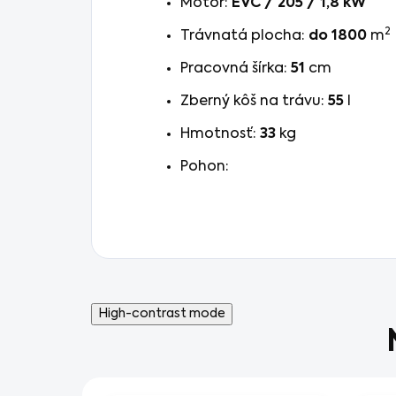
Motor:
EVC / 205 / 1,8 kW
2
Trávnatá plocha:
do 1800
m
Pracovná šírka:
51
cm
Zberný kôš na trávu:
55
l
Hmotnosť:
33
kg
Pohon:
High-contrast mode