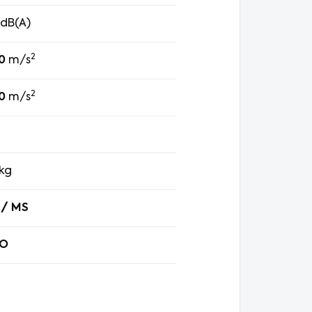
dB(A)
2
0
m/s
2
0
m/s
l
kg
 / MS
O