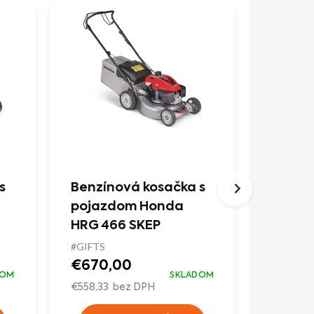
AKCIA
s
Benzínová kosačka s
Benzín
pojazdom Honda
pojaz
HRG 466 SKEP
248.3 T
#GIFTS
€499,
€670,00
€415,83 
DOM
SKLADOM
€558,33 bez DPH
Do