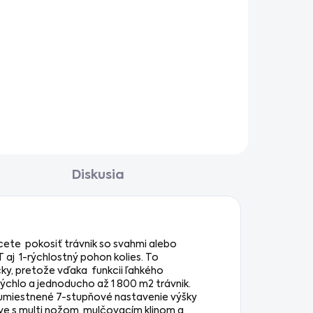
Diskusia
cete pokosiť trávnik so svahmi alebo
 aj 1-rýchlostný pohon kolies. To
y, pretože vďaka funkcii ľahkého
rýchlo a jednoducho až 1 800 m2 trávnik.
 umiestnené 7-stupňové nastavenie výšky
e s multi nožom, mulčovacím klinom a