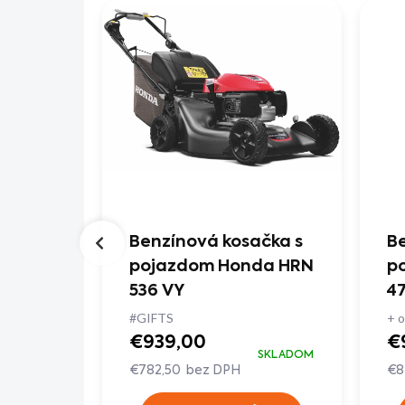
čka s
Benzínová kosačka s
Be
L RM
pojazdom Honda HRN
p
536 VY
4
#GIFTS
+ o
€939,00
€
SKLADOM
SKLADOM
V ESHOPE
€782,50 bez DPH
€8