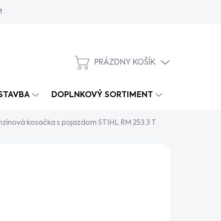
MY
PRÁZDNY KOŠÍK
NÁKUPNÝ
KOŠÍK
 STAVBA
DOPLNKOVÝ SORTIMENT
nzínová kosačka s pojazdom STIHL RM 253.3 T
s