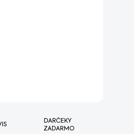
8.2026
MOŽNOSTI DORUČENIA
Pridať do košíka
IHL RM 253 T sa rýchlo a efektívne
ašej záhrade. Ak chcete pokosiť trávnik
zelenými plochami, prejaví sa sila pohonu
OPÝTAŤ SA
STRÁŽIŤ
DARČEKY
IS
ZADARMO