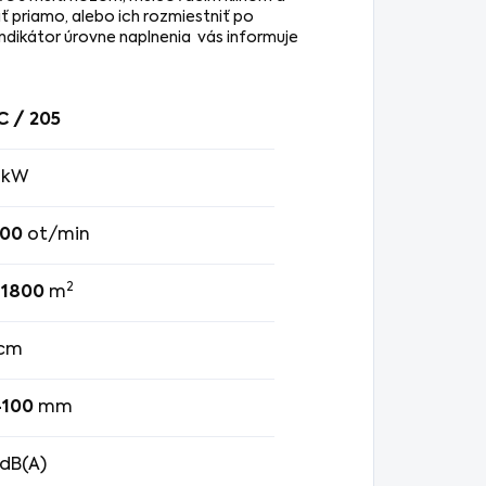
priamo, alebo ich rozmiestniť po
ndikátor úrovne naplnenia vás informuje
C / 205
kW
800
ot/min
2
 1800
m
cm
-100
mm
dB(A)