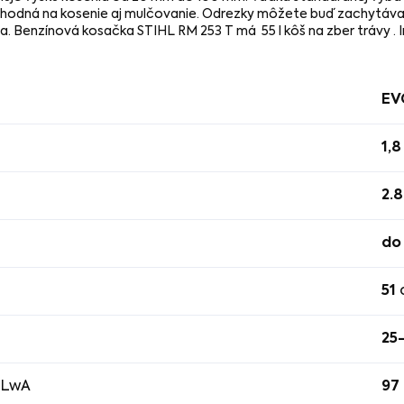
odná na kosenie aj mulčovanie. Odrezky môžete buď zachytávať 
Benzínová kosačka STIHL RM 253 T má 55 l kôš na zber trávy . I
EV
1,8
2.
do
51
25
 LwA
97