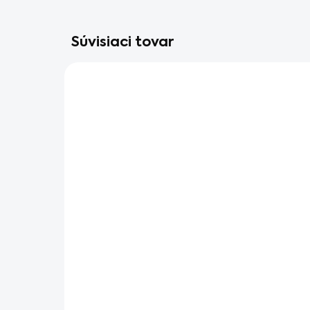
Súvisiaci tovar
SKLADOM V ESHOPE
Kanister na benzín
STIHL - 5 l, oranžový
€16,90
€13,74 bez DPH