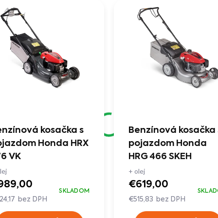
nzínová kosačka s
Benzínová kosačka 
ojazdom Honda HRX
pojazdom Honda
76 VK
HRG 466 SKEH
lej
+ olej
989,00
€619,00
SKLADOM
SKLA
24,17 bez DPH
€515,83 bez DPH