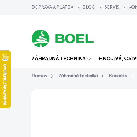
Prejsť
DOPRAVA A PLATBA
BLOG
SERVIS
KO
na
obsah
ZÁHRADNÁ TECHNIKA
HNOJIVÁ, OSI
Domov
Záhradná technika
Kosačky
AKCIA