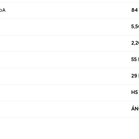
LpA
84
5,5
2,2
55
29
HS
ÁN