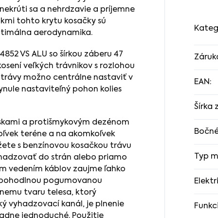
ekrúti sa a nehrdzavie a príjemne
akmi tohto krytu kosačky sú
Kateg
optimálna aerodynamika.
4852 VS ALU so šírkou záberu 47
Záruk
kosení veľkých trávnikov s rozlohou
a trávy možno centrálne nastaviť v
EAN
:
nule nastaviteľný pohon kolies
Šírka
iskami a protišmykovým dezénom
Bočné
ľvek teréne a na akomkoľvek
žete s benzínovou kosačkou trávu
Typ m
vyhadzovať do strán alebo priamo
ým vedením káblov zaujme ľahko
a pohodlnou pogumovanou
Elektr
nemu tvaru telesa, ktorý
ý vyhadzovací kanál, je plnenie
Funkc
adne jednoduché. Použitie