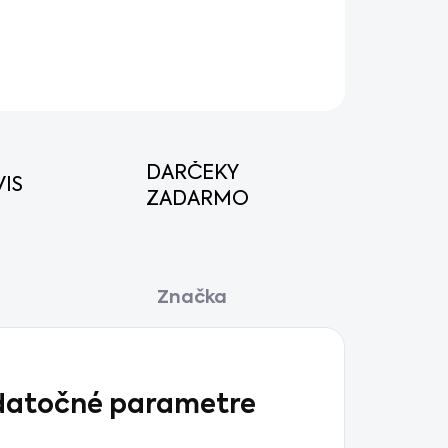
OPÝTAŤ SA
STRÁŽIŤ
DARČEKY
IS
ZADARMO
Značka
atočné parametre