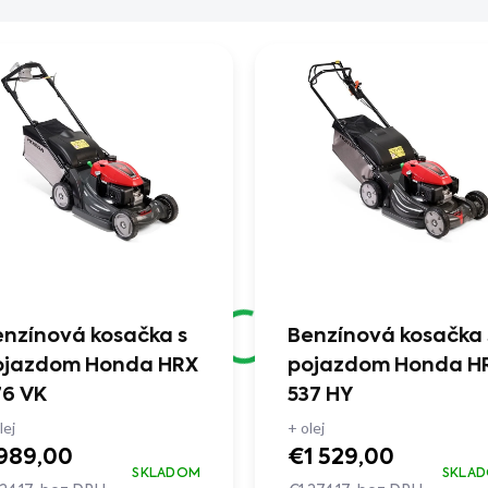
nzínová kosačka s
Benzínová kosačka 
ojazdom Honda HRX
pojazdom Honda H
76 VK
537 HY
lej
+ olej
989,00
€1 529,00
SKLADOM
SKLA