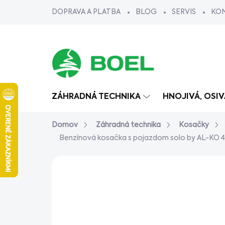
Prejsť
DOPRAVA A PLATBA
BLOG
SERVIS
KO
na
obsah
ZÁHRADNÁ TECHNIKA
HNOJIVÁ, OSI
Domov
Záhradná technika
Kosačky
Benzínová kosačka s pojazdom solo by AL-KO 
1 hodnotenie
Podrobnosti hodno