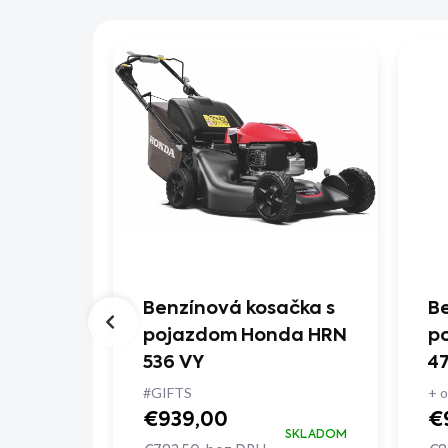
ačka
Benzínová kosačka s
Be
 VY
pojazdom Honda HRN
p
536 VY
4
#GIFTS
+ o
SKLADOM
€939,00
€
SKLADOM