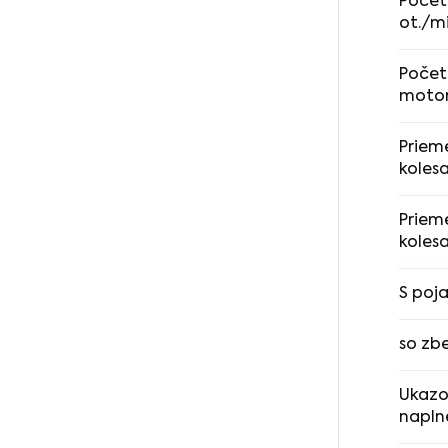
Počet
ot./m
Počet
moto
Priem
koles
Priem
koles
S poj
so zb
Ukazo
napln