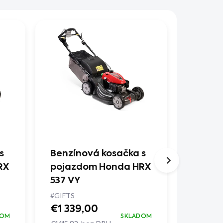
s
Benzínová kosačka s
Benzín
RX
pojazdom Honda HRX
pojaz
537 VY
476 HY
#GIFTS
+ olej
€1 339,00
€1 24
DOM
SKLADOM