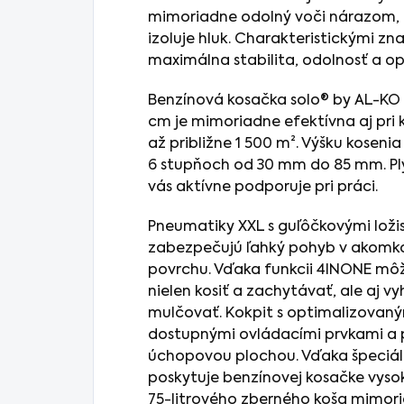
mimoriadne odolný voči nárazom, n
izoluje hluk. Charakteristickými zn
maximálna stabilita, odolnosť a 
Benzínová kosačka solo® by AL-KO 
cm je mimoriadne efektívna aj pri 
až približne 1 500 m². Výšku koseni
6 stupňoch od 30 mm do 85 mm. Ply
vás aktívne podporuje pri práci.
Pneumatiky XXL s guľôčkovými lož
zabezpečujú ľahký pohyb v akomko
povrchu. Vďaka funkcii 4INONE mô
nielen kosiť a zachytávať, ale aj 
mulčovať. Kokpit s optimalizovan
dostupnými ovládacími prvkami 
úchopovou plochou. Vďaka špeciál
poskytuje benzínovej kosačke vysok
75-litrového zberného koša mimori