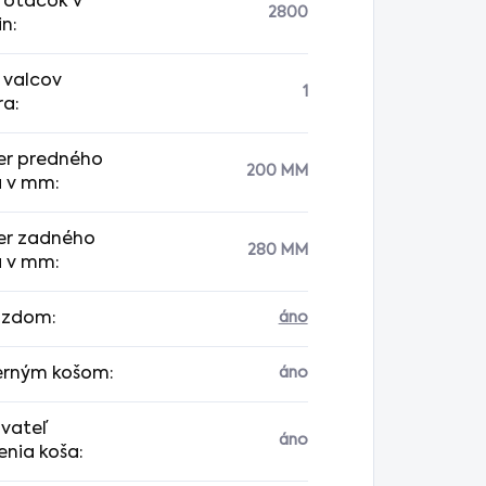
 otáčok v
2800
in
:
 valcov
1
ra
:
er predného
200 MM
a v mm
:
er zadného
280 MM
a v mm
:
azdom
:
áno
erným košom
:
áno
vateľ
áno
enia koša
: