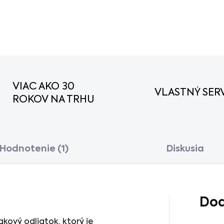
DETAILNÉ INFORMÁCIE
VIAC AKO 30
VLASTNÝ SERV
ROKOV NA TRHU
Hodnotenie (1)
Diskusia
Dod
akový odliatok, ktorý je