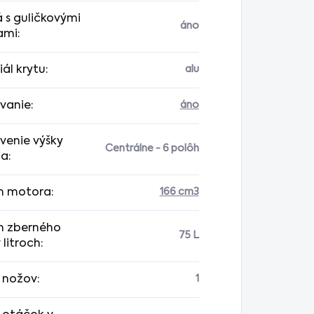
 s guličkovými
áno
ami
:
ál krytu
:
alu
vanie
:
áno
venie výšky
Centrálne - 6 polôh
ia
:
m motora
:
166 cm3
 zberného
75 L
 litroch
:
 nožov
:
1