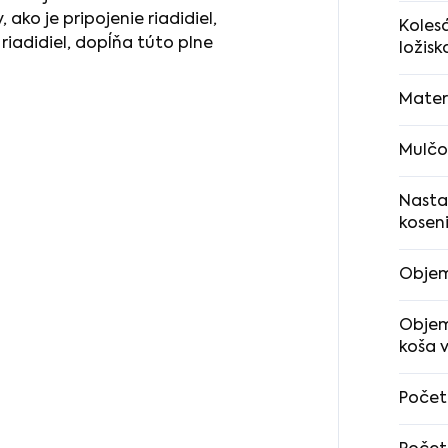
ko je pripojenie riadidiel,
Kolesá
riadidiel, dopĺňa túto plne
ložisk
Materi
Mulčo
Nasta
kosen
Obje
Objem
koša v
Počet