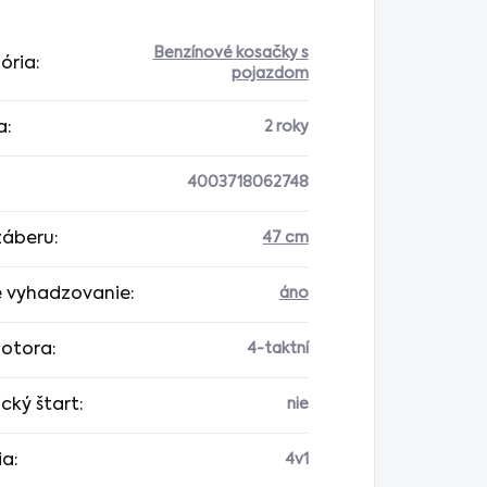
Benzínové kosačky s
ória
:
pojazdom
a
:
2 roky
4003718062748
 záberu
:
47 cm
 vyhadzovanie
:
áno
otora
:
4-taktní
ický štart
:
nie
ia
:
4v1