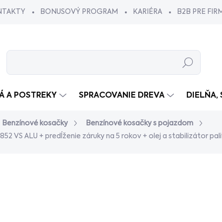
NTAKTY
BONUSOVÝ PROGRAM
KARIÉRA
B2B PRE FIR
Hľadať
VÁ A POSTREKY
SPRACOVANIE DREVA
DIELŇA,
Benzínové kosačky
Benzínové kosačky s pojazdom
4852 VS ALU
+ predĺženie záruky na 5 rokov + olej a stabilizátor pal
tenia
€819
/ ks
€665,85 bez DPH