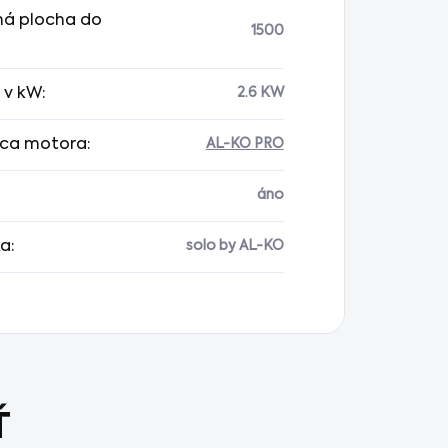
á plocha do
1500
 v kW
:
2.6 KW
ca motora
:
AL-KO PRO
áno
ka
:
solo by AL-KO
Ť