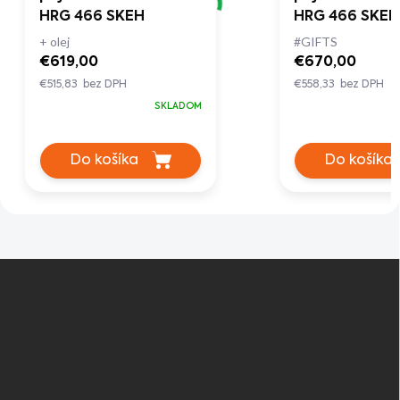
HRG 466 SKEH
HRG 466 SKEP
+ olej
#GIFTS
€619,00
€670,00
€515,83 bez DPH
€558,33 bez DPH
SKLADOM
Do košíka
Do košíka
Z
á
p
ä
t
i
e