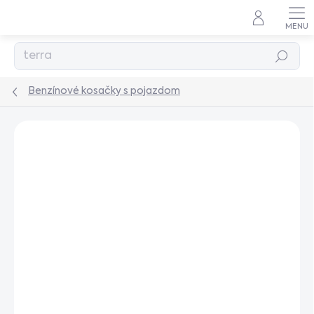
Prejsť
na
obsah
Hľadať
Benzínové kosačky s pojazdom
Podrobnosti hodnotenia
Neohodnotené