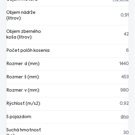
Objem nádrže
0,91
(litrov)
:
Objem zberného
42
koša (litrov)
:
Počet polôh kosenia
:
6
Rozmer: d (mm)
:
1440
Rozmer: š (mm)
:
453
Rozmer: v (mm)
:
980
Rýchlosť (m/s2)
:
0,92
S pojazdom
:
áno
Suchá hmotnosť
30