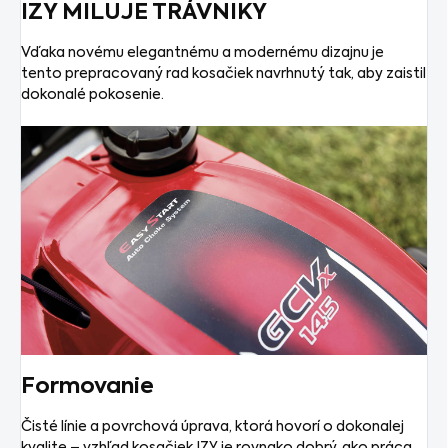
IZY MILUJE TRÁVNIKY
Vďaka novému elegantnému a modernému dizajnu je
tento prepracovaný rad kosačiek navrhnutý tak, aby zaistil
dokonalé pokosenie.
Formovanie
Čisté línie a povrchová úprava, ktorá hovorí o dokonalej
kvalite – vzhľad kosačiek IZY je rovnako dobrý, ako práca,