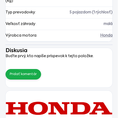
(kg)
:
Typ prevodovky
:
S pojazdom (1 rýchlosť)
Veľkosť záhrady
:
malá
Výrobca motora
:
Honda
Diskusia
Buďte prvý, kto napíše príspevok k tejto položke.
Pridať komentár