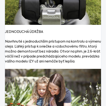
JEDNODUCHÁ ÚDRŽBA
Navrhnuté s jednoduchším prístupom na kontrolu a výmenu
oleja. Ľahký prístup k sviečke a vzduchovému filtru, ktorý
možno demontovať bez náradia. Otvor na phm, je 2,6-krát
väčší než v prípade predchádzajúceho modelu, prevádzka
vášho modelu IZY už ani nemôže byť lepšia.