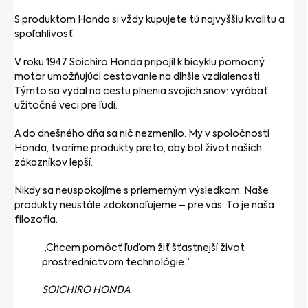
S produktom Honda si vždy kupujete tú najvyššiu kvalitu a
spoľahlivosť.
V roku 1947 Soichiro Honda pripojil k bicyklu pomocný
motor umožňujúci cestovanie na dlhšie vzdialenosti.
Týmto sa vydal na cestu plnenia svojich snov: vyrábať
užitočné veci pre ľudí.
A do dnešného dňa sa nič nezmenilo. My v spoločnosti
Honda, tvoríme produkty preto, aby bol život našich
zákazníkov lepší.
Nikdy sa neuspokojíme s priemerným výsledkom. Naše
produkty neustále zdokonaľujeme – pre vás. To je naša
filozofia.
„Chcem pomôcť ľuďom žiť šťastnejší život
prostredníctvom technológie.“
SOICHIRO HONDA