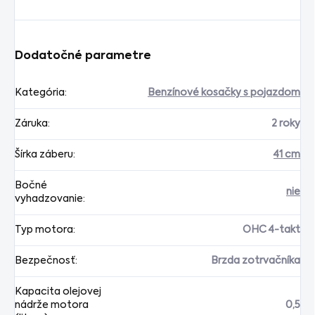
Dodatočné parametre
Kategória
:
Benzínové kosačky s pojazdom
Záruka
:
2 roky
Šírka záberu
:
41 cm
Bočné
nie
vyhadzovanie
:
Typ motora
:
OHC 4-takt
Bezpečnosť
:
Brzda zotrvačníka
Kapacita olejovej
nádrže motora
0,5