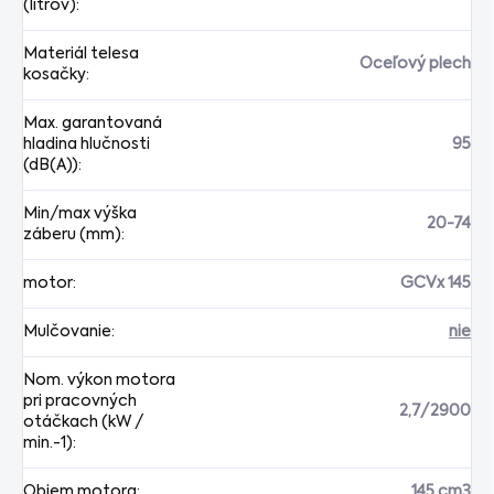
(litrov)
:
Materiál telesa
Oceľový plech
kosačky
:
Max. garantovaná
hladina hlučnosti
95
(dB(A))
:
Min/max výška
20-74
záberu (mm)
:
motor
:
GCVx 145
Mulčovanie
:
nie
Nom. výkon motora
pri pracovných
2,7/2900
otáčkach (kW /
min.-1)
:
Objem motora
:
145 cm3