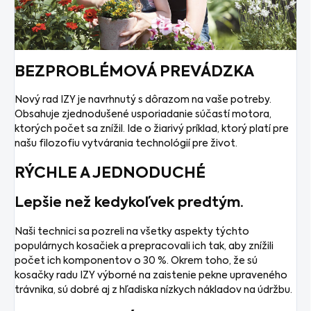
BEZPROBLÉMOVÁ PREVÁDZKA
Nový rad IZY je navrhnutý s dôrazom na vaše potreby.
Obsahuje zjednodušené usporiadanie súčastí motora,
ktorých počet sa znížil. Ide o žiarivý príklad, ktorý platí pre
našu filozofiu vytvárania technológií pre život.
RÝCHLE A JEDNODUCHÉ
Lepšie než kedykoľvek predtým.
Naši technici sa pozreli na všetky aspekty týchto
populárnych kosačiek a prepracovali ich tak, aby znížili
počet ich komponentov o 30 %. Okrem toho, že sú
kosačky radu IZY výborné na zaistenie pekne upraveného
trávnika, sú dobré aj z hľadiska nízkych nákladov na údržbu.