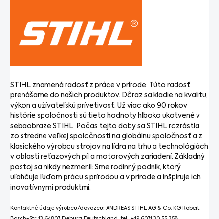
STIHL znamená radosť z práce v prírode. Túto radosť
prenášame do našich produktov. Dôraz sa kladie na kvalitu,
výkon a užívateľskú prívetivosť. Už viac ako 90 rokov
histórie spoločnosti sú tieto hodnoty hlboko ukotvené v
sebaobraze STIHL. Počas tejto doby sa STIHL rozrástla
zo stredne veľkej spoločnosti na globálnu spoločnosť a z
klasického výrobcu strojov na lídra na trhu a technológiách
v oblasti reťazových píl a motorových zariadení. Základný
postoj sa nikdy nezmenil: Sme rodinný podnik, ktorý
uľahčuje ľuďom prácu s prírodou a v prírode a inšpiruje ich
inovatívnymi produktmi.
Kontaktné údaje výrobcu/dovozcu: ANDREAS STIHL AG & Co. KG Robert-
Bosch-Str. 13 64807 Dieburg Deutschland, tel.: +49 6071 30 55 358,