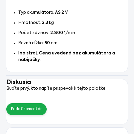
Typ akumulátora:
AS 2
V
Hmotnosť:
2.3
kg
Počet zdvihov:
2.800
1/min
Rezná dĺžka:
50
cm
Iba stroj. Cena uvedená bez akumulátora a
nabíjačky.
Diskusia
Buďte prvý, kto napíše príspevok k tejto položke.
Pridať komentár