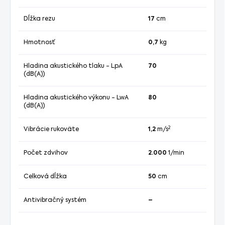
Dĺžka rezu
17
cm
Hmotnosť
0,7
kg
Hladina akustického tlaku - LpA
70
(dB(A))
Hladina akustického výkonu - LwA
80
(dB(A))
2
Vibrácie rukoväte
1,2
m/s
Počet zdvihov
2.000
1/min
Celková dĺžka
50
cm
Antivibračný systém
–