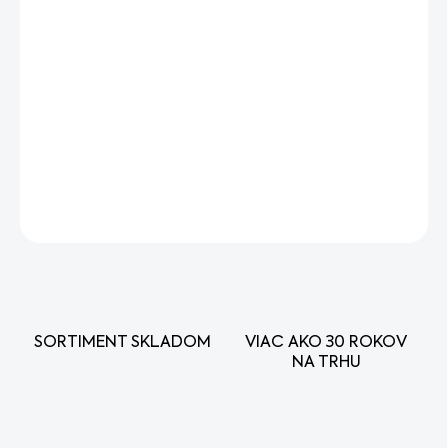
DORUČENIA
−
+
Pridať do košíka
Veľmi ľahké akumulátorové nožnice s dobrým rezným
výkonom na tvarovanie živých plotov okolo domu.
DETAILNÉ INFORMÁCIE
OPÝTAŤ SA
STRÁŽIŤ
SORTIMENT SKLADOM
VIAC AKO 30 ROKOV
NA TRHU