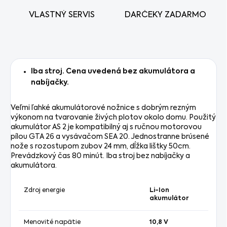
VLASTNÝ SERVIS
DARČEKY ZADARMO
Iba stroj. Cena uvedená bez akumulátora a
nabíjačky.
Veľmi ľahké akumulátorové nožnice s dobrým rezným
výkonom na tvarovanie živých plotov okolo domu. Použitý
akumulátor AS 2 je kompatibilný aj s ručnou motorovou
pílou GTA 26 a vysávačom SEA 20. Jednostranne brúsené
nože s rozostupom zubov 24 mm, dĺžka lištky 50cm.
Prevádzkový čas 80 minút. Iba stroj bez nabíjačky a
akumulátora.
Zdroj energie
Li-Ion
akumulátor
Menovité napätie
10,8 V