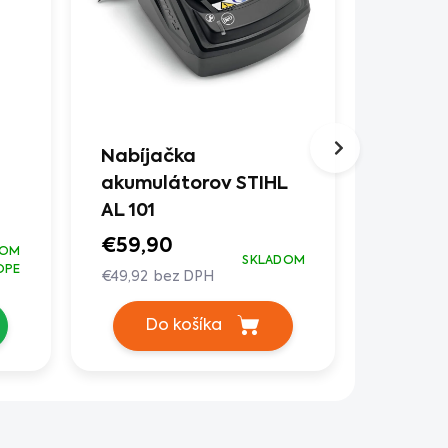
Nabíjačka
Akumu
akumulátorov STIHL
plotos
AL 101
50
€59,90
€199,
DOM
SKLADOM
OPE
€49,92 bez DPH
€165,83 
Do košíka