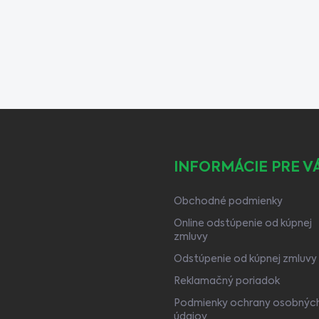
INFORMÁCIE PRE V
Obchodné podmienky
Online odstúpenie od kúpnej
zmluvy
Odstúpenie od kúpnej zmluvy
Reklamačný poriadok
Podmienky ochrany osobnýc
údajov