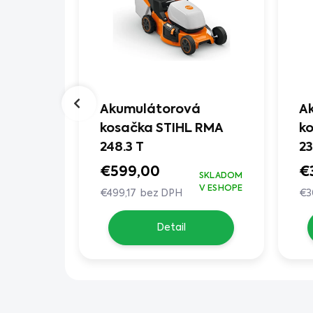
á
Akumulátorová
A
STIHL
kosačka STIHL RMA
k
248.3 T
2
€599,00
€
SKLADOM
SKLADOM
V ESHOPE
V ESHOPE
€499,17 bez DPH
€3
Detail