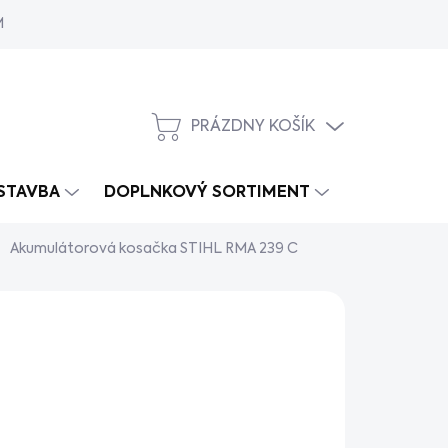
MY
PRÁZDNY KOŠÍK
NÁKUPNÝ
KOŠÍK
 STAVBA
DOPLNKOVÝ SORTIMENT
Akumulátorová kosačka STIHL RMA 239 C
419
/ ks