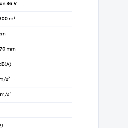
Ion 36 V
2
300
m
cm
70
mm
dB(A)
2
m/s
2
m/s
g