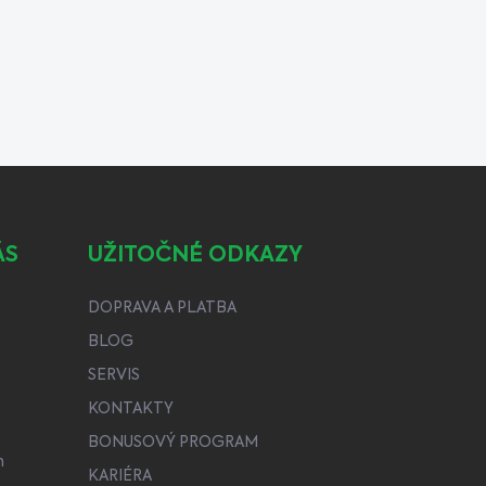
ÁS
UŽITOČNÉ ODKAZY
DOPRAVA A PLATBA
BLOG
SERVIS
KONTAKTY
BONUSOVÝ PROGRAM
h
KARIÉRA