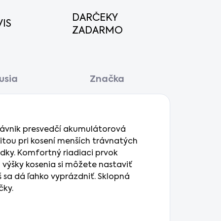
DARČEKY
IS
ZADARMO
usia
Značka
 trávnik presvedčí akumulátorová
itou pri kosení menších trávnatých
dky. Komfortný riadiaci prvok
ýšky kosenia si môžete nastaviť
 sa dá ľahko vyprázdniť. Sklopná
čky.