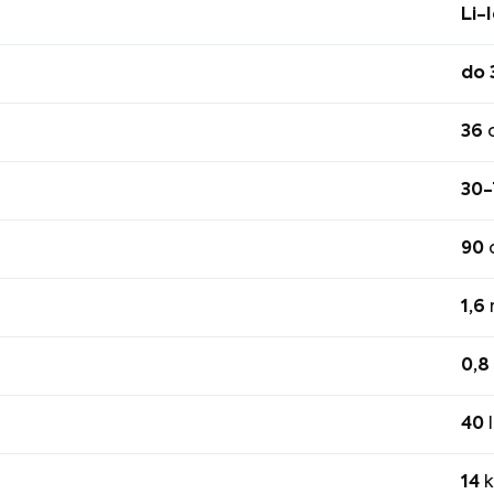
Li-
do 
36
30-
90
1,6
0,8
40
l
14
k