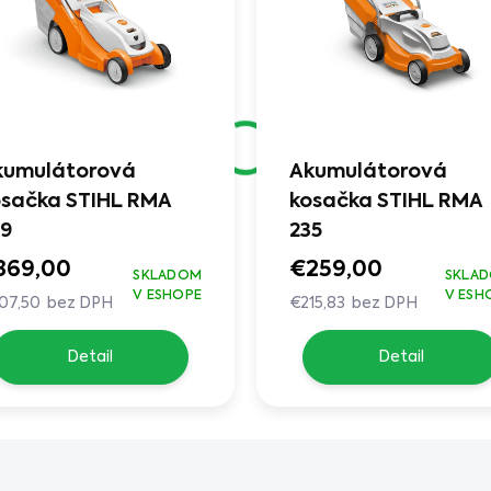
kumulátorová
Akumulátorová
osačka STIHL RMA
kosačka STIHL RMA
39
235
369,00
€259,00
SKLADOM
SKLA
V ESHOPE
V ESH
07,50 bez DPH
€215,83 bez DPH
Detail
Detail