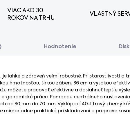
VIAC AKO 30
VLASTNÝ SERV
ROKOV NA TRHU
)
Hodnotenie
Disk
je ľahké a zároveň veľmi robustné. Pri starostlivosti o
zkou hmotnosťou, šírkou záberu 36 cm a vysokou efektiv
u môžete pracovať efektívne a dosiahnuť lepšie výsle
ergonomickú prácu. Pomocou centrálneho nastavenia v
ch od 30 mm do 70 mm. Vyklápací 40-litrový zberný kôš
e mimoriadne praktická pri skladovaní a preprave kosa