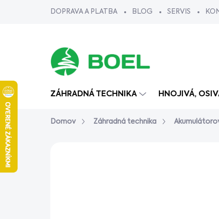
Prejsť
DOPRAVA A PLATBA
BLOG
SERVIS
KO
na
obsah
ZÁHRADNÁ TECHNIKA
HNOJIVÁ, OSI
Domov
Záhradná technika
Akumulátoro
Neohodnotené
Podrobnosti ho
AKCIA