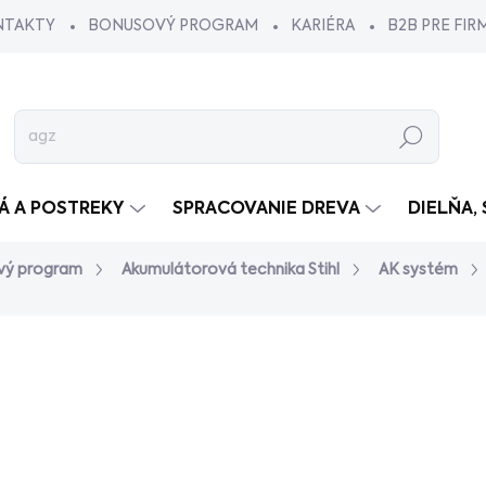
NTAKTY
BONUSOVÝ PROGRAM
KARIÉRA
B2B PRE FIR
Hľadať
VÁ A POSTREKY
SPRACOVANIE DREVA
DIELŇA,
vý program
Akumulátorová technika Stihl
AK systém
dnotenia
od €519
od
€
od
€340,65
bez DPH