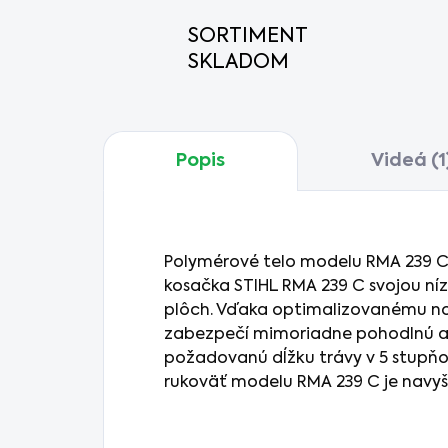
SORTIMENT
SKLADOM
Popis
Videá (1
Polymérové telo modelu RMA 239 C, 
kosačka STIHL RMA 239 C svojou ní
plôch. Vďaka optimalizovanému nož
zabezpečí mimoriadne pohodlnú a 
požadovanú dĺžku trávy v 5 stupňo
rukoväť modelu RMA 239 C je navyš