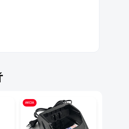
Ť
AKCIA
AKCIA