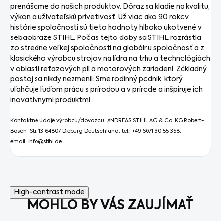
prenášame do našich produktov. Dôraz sa kladie na kvalitu,
výkon a užívateľskú prívetivosť. Už viac ako 90 rokov
histórie spoločnosti sú tieto hodnoty hlboko ukotvené v
sebaobraze STIHL. Počas tejto doby sa STIHL rozrástla
zo stredne veľkej spoločnosti na globálnu spoločnosť a z
klasického výrobcu strojov na lídra na trhu a technológiách
v oblasti reťazových píl a motorových zariadení. Základný
postoj sa nikdy nezmenil: Sme rodinný podnik, ktorý
uľahčuje ľuďom prácu s prírodou a v prírode a inšpiruje ich
inovatívnymi produktmi.
Kontaktné údaje výrobcu/dovozcu: ANDREAS STIHL AG & Co. KG Robert-
Bosch-Str. 13 64807 Dieburg Deutschland, tel.: +49 6071 30 55 358,
email: info@stihl.de
High-contrast mode
MOHLO BY VÁS ZAUJÍMAŤ