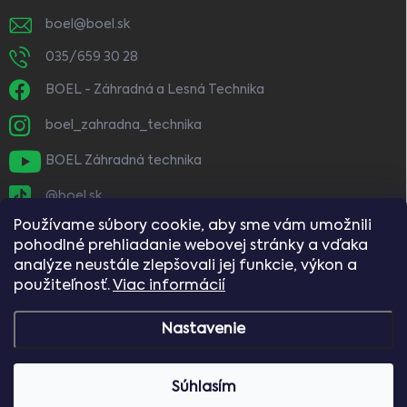
boel
@
boel.sk
035/659 30 28
BOEL - Záhradná a Lesná Technika
boel_zahradna_technika
BOEL Záhradná technika
@boel.sk
Používame súbory cookie, aby sme vám umožnili
pohodlné prehliadanie webovej stránky a vďaka
analýze neustále zlepšovali jej funkcie, výkon a
použiteľnosť.
Viac informácií
Nastavenie
Copyright 2026
BOEL
. Všetky práva vyhradené.
Vážení zákazníci, naše predajne budú dňa
Súhlasím
8.8.2026 (sobota) zatvorené.