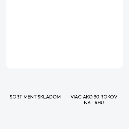
−
+
Pridať do košíka
Ľahký 36V Li-Ion akumulátor pre AK-systém STIHL. S
energiou 144 Wh a hmotnosťou len 1,2 kg je ideálny pre
hobby záhradkárov. LED indikátor stavu nabitia a možnosť
rýchlonabíjania.
DETAILNÉ INFORMÁCIE
OPÝTAŤ SA
STRÁŽIŤ
SORTIMENT SKLADOM
VIAC AKO 30 ROKOV
NA TRHU