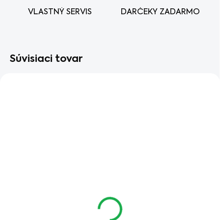
VLASTNÝ SERVIS
DARČEKY ZADARMO
Súvisiaci tovar
AKCIA
AKCIA
SKLADOM V ESHOPE
SKLADOM V ESHOPE
Akumulátorový
Akumulátorový
vysávač STIHL SEA
plotostrih STIHL HLA
60
56
€199
€299
od
od