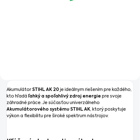
od €161,79 bez DPH
od €243,09 bez DPH
Detail
Detail
Akumulátorový vysávač
Ľahký a tichý akumulátorový
STIHL SEA 60 L spája vysoký
plotostrih STIHL HLA 56 (45
sací výkon (max. podtlak 200
cm) so sklápacou násadou,
mbar) s flexibilnou mobilitou. S
nastaviteľným uhlom rezu a
dvoma úrovňami výkonu a
dlhou výdržou batérie.
12-litrovou nádržou je
vhodný na mobilné...
Akumulátor
STIHL AK 20
je ideálnym riešením pre každého,
kto hľadá
ľahký a spoľahlivý zdroj energie
pre svoje
záhradné práce. Je súčasťou univerzálneho
Akumulátorového systému STIHL AK
, ktorý poskytuje
výkon a flexibilitu pre široké spektrum nástrojov.