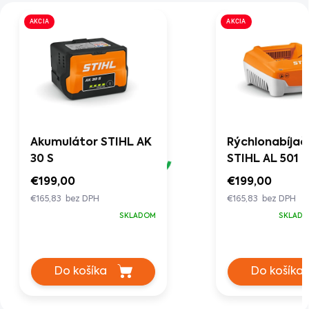
AKCIA
AKCIA
Akumulátor STIHL AK
Rýchlonabíjač
30 S
STIHL AL 501
€199,00
€199,00
€165,83 bez DPH
€165,83 bez DPH
SKLADOM
SKLADO
Do košíka
Do košíka