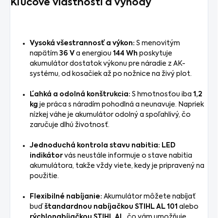
Kľúčové vlastnosti a výhody
Vysoká všestrannosť a výkon:
S menovitým
napätím
36 V
a energiou
144 Wh
poskytuje
akumulátor dostatok výkonu pre náradie z AK-
systému, od kosačiek až po nožnice na živý plot.
Ľahká a odolná konštrukcia:
S hmotnosťou iba
1,2
kg
je práca s náradím pohodlná a neunavuje. Napriek
nízkej váhe je akumulátor odolný a spoľahlivý, čo
zaručuje dlhú životnosť.
Jednoduchá kontrola stavu nabitia:
LED
indikátor
vás neustále informuje o stave nabitia
akumulátora, takže vždy viete, kedy je pripravený na
použitie.
Flexibilné nabíjanie:
Akumulátor môžete nabíjať
buď
štandardnou nabíjačkou STIHL AL 101
alebo
rýchlonabíjačkou STIHL AL
, čo vám umožňuje