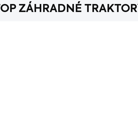
TOP ZÁHRADNÉ TRAKTOR
AKCIA
SKLADOM
Záhradný traktor LAZER LT 102V