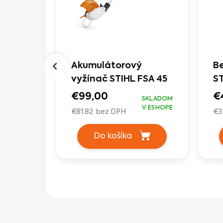
c
h
n
i
k
inorez
Akumulátorový
Be
y
rojnôž
vyžínač STIHL FSA 45
ST
,90
€99,00
€
SKLADOM
V ESHOPE
€81,82 bez DPH
€3
SKLADOM
Do košíka