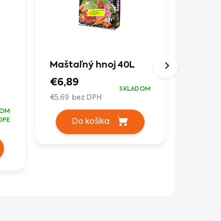
Maštaľný hnoj 40L
Valec 
AL-KO 
€6,89
SKLADOM
VLB
€5,69 bez DPH
€29,9
DOM
OPE
Do košíka
€24,79 
Do