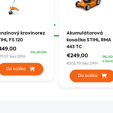
nzínový krovinorez
Akumulátorová
IHL FS 120
kosačka STIHL RMA
443 TC
449,00
SKLADOM
€249,00
71,07 bez DPH
SKLA
V ESH
€205,79 bez DPH
Do košíka
Do košíka