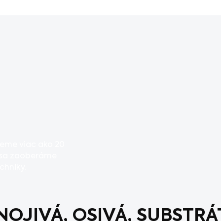
jeme viac ako 20
m² sa zaoberáme
chniky.
NOJIVÁ, OSIVÁ, SUBSTRÁ