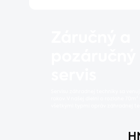
Záručný a
pozáručný
servis
Servisu záhradnej techniky sa venu
rokov. V našej dielni o rozlohe 70
všetkými typmi opráv záhradnej te
H