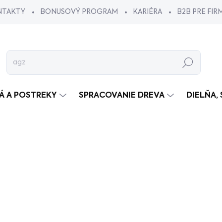
NTAKTY
BONUSOVÝ PROGRAM
KARIÉRA
B2B PRE FIR
Hľadať
VÁ A POSTREKY
SPRACOVANIE DREVA
DIELŇA,
ša kosačka
á službu...